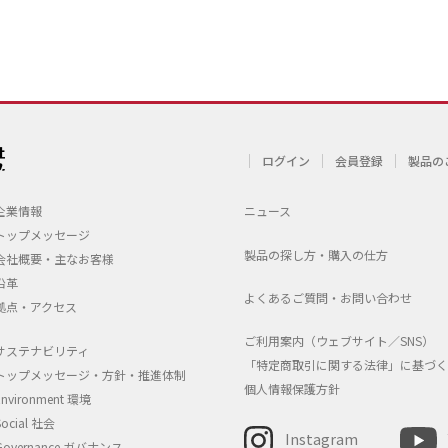
ログイン
会員登録
製品の
企業情報
ニュース
トップメッセージ
製品の探し方・購入の仕方
会社概要・主なお客様
沿革
よくあるご質問・お問い合わせ
拠点・アクセス
ご利用案内（ウェブサイト／SNS）
サステナビリティ
「特定商取引に関する法律」に基づく
トップメッセージ・方針・推進体制
個人情報保護方針
Environment 環境
Social 社会
Instagram
Governance ガバナンス