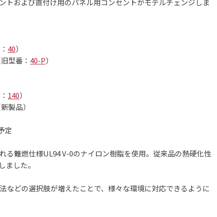
込コンセントおよび直付け用のパネル用コンセントがモデルチェンジしま
番：
40
）
（旧型番：
40-P
）
番：
140
）
（新製品）
予定
る難燃仕様UL94 V-0のナイロン樹脂を使用。従来品の熱硬化性
しました。
法などの選択肢が増えたことで、様々な環境に対応できるように