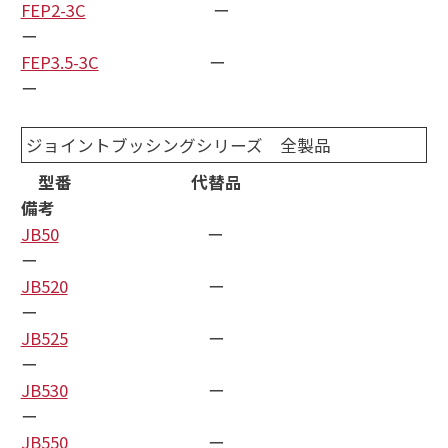
FEP2-3C
ー
ー
FEP3.5-3C
ー
ー
ジョイントブッシングシリーズ 全製品
型番 代替品
備考
JB50
ー
ー
JB520
ー
ー
JB525
ー
ー
JB530
ー
ー
JB550
ー