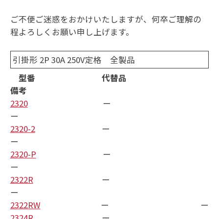
ご不便ご迷惑をおかけいたしますが、何卒ご理解の
程よろしくお願い申し上げます。
引掛形 2P 30A 250V定格 全製品
型番 代替品
備考
2320
ー
ー
2320-2
ー
ー
2320-P
ー
ー
2322R
ー
ー
2322RW
ー ー
2324R
ー