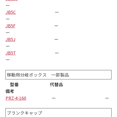
ー
JB5C
ー
ー
JB5F
ー
ー
JB5J
ー
ー
JB5T
ー
ー
移動用分岐ボックス 一部製品
型番 代替品
備考
PRZ-4-160
ー ー
ブランクキャップ