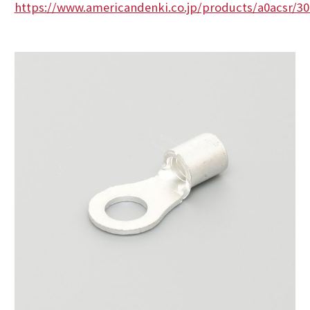
https://www.americandenki.co.jp/products/a0acsr/3