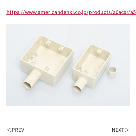
https://www.americandenki.co.jp/products/a0acsr/a5
PREV
NEXT