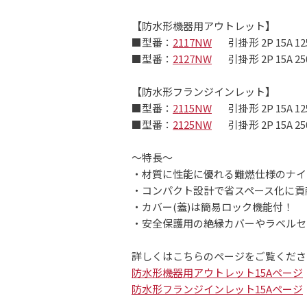
【防水形機器用アウトレット】
■型番：
2117NW
引掛形 2P 15A 12
■型番：
2127NW
引掛形 2P 15A 25
【防水形フランジインレット】
■型番：
2115NW
引掛形 2P 15A 12
■型番：
2125NW
引掛形 2P 15A 25
～特長～
・材質に性能に優れる難燃仕様のナイ
・コンパクト設計で省スペース化に貢
・カバー(蓋)は簡易ロック機能付！
・安全保護用の絶縁カバーやラベルセ
詳しくはこちらのページをご覧くださ
防水形機器用アウトレット15Aページ
防水形フランジインレット15Aページ