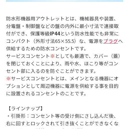
防水形機器用アウトレットとは、機械器具や装置、
分電盤・制御盤などの盤の内外に最小寸法で連接取
付ができ、保護等級
IP44
という防水性能でも非常に
コンパクト（外形寸法65×55.5）な、電源を
プラグ
へ
供給するための防水コンセントです。
サービスコンセント
※
としても最適で、カバー（蓋）
を閉じておくことにより、雨や水、ほこり等がコン
セント部に入るのを防ぐことができます。
※
サービスコンセントとは、メインとなる機器にオ
プションとして周辺機器に電源を供給する事を目的
に設置されるコンセントのことです。
【ラインナップ】
・引掛形：コンセント等の受け側にさし込んだ後、
右に回すとロックされて引き抜くことができなくな