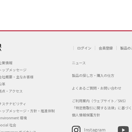
ログイン
会員登録
製品の
企業情報
ニュース
トップメッセージ
製品の探し方・購入の仕方
会社概要・主なお客様
沿革
よくあるご質問・お問い合わせ
拠点・アクセス
ご利用案内（ウェブサイト／SNS）
サステナビリティ
「特定商取引に関する法律」に基づく
トップメッセージ・方針・推進体制
個人情報保護方針
Environment 環境
Social 社会
Instagram
Governance ガバナンス