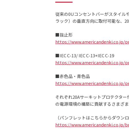
従来の0Uコンセントバーがスタイル
ラック）の垂直方向に取付可能な、20
■抜止形
https://www.americandenki.co.jp/p
■IEC C-13/ IEC C-13+IEC C-19
https://www.americandenki.co.jp/p
■赤色品・青色品
https://www.americandenki.co.jp/p
それぞれ20Aサーキットプロテクター付
の電源環境の構築に貢献するさまざま
（パンフレットはこちらからダウンロ
https://www.americandenki.co.jp/