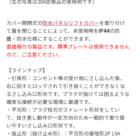
（左の写真は20A定格品の使用例です）
カバー開閉式の
防水パネルリフトカバー
を取り付け
て蓋を閉じることによって、未使用時を
IP44
の防
塵・防水仕様にすることができます。
直接取付の製品です。標準プレートは使用できません
ので、ご注意ください。
【ラインナップ】
・引掛形：コンセント等の受け側にさし込んだ後、
右に回すとロックされて引き抜くことができなくな
るさし込み口形状です。プラグが抜けては困るような
確実な接続が必要な環境に最適です。
・平刃形：プラグ栓刃がストレート形状をしてい
て、抜き差し動作が一定方向のため一般的で取り扱
いやすいさし込み口形状です。
・抜止形（抜け止め形）：平刃形の接地形2P 15A