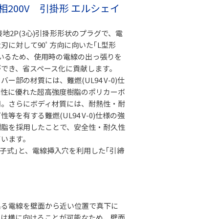
0) 単相200V 引掛形 エルシェイ
接地2P(3心)引掛形形状のプラグで、電
刃に対して90ﾟ方向に向いた｢L型形
いるため、使用時の電線の出っ張りを
ができ、省スペース化に貢献します。
ー部の材質には、難燃(UL94 V-0)仕
撃性に優れた超高強度樹脂のポリカーボ
用。さらにボディ材質には、耐熱性・耐
等を有する難燃(UL94 V-0)仕様の強
樹脂を採用したことで、安全性・耐久性
ています。
子式｣と、電線挿入穴を利用した｢引締
。
出る電線を壁面から近い位置で真下に
たは横に向けることが可能なため、壁面