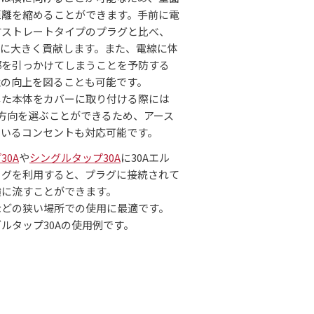
距離を縮めることができます。手前に電
すストレートタイプのプラグと比べ、
化に大きく貢献します。また、電線に体
部を引っかけてしまうことを予防する
性の向上を図ることも可能です。
した本体をカバーに取り付ける際には
方向を選ぶことができるため、アース
ているコンセントも対応可能です。
30A
や
シングルタップ30A
に30Aエル
ラグを利用すると、プラグに接続されて
横に流すことができます。
などの狭い場所での使用に最適です。
ルタップ30Aの使用例です。