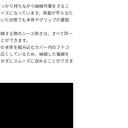
しっかり持ちながら結線作業をするこ
サイズになっています。背面が平らなた
置いた状態でも本体やグリップの着脱
。
結線する際のシース剥きは、すべて同一
ことができます。
後の本体を組み込むカバー内のフトコ
を広くしているため、結線した電線を
りせずにスムーズに収めることができま