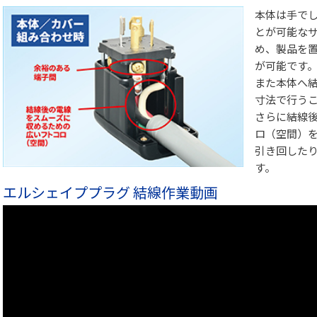
本体は手で
とが可能な
め、製品を
が可能です
また本体へ
寸法で行う
さらに結線
ロ（空間）
引き回した
す。
エルシェイププラグ 結線作業動画