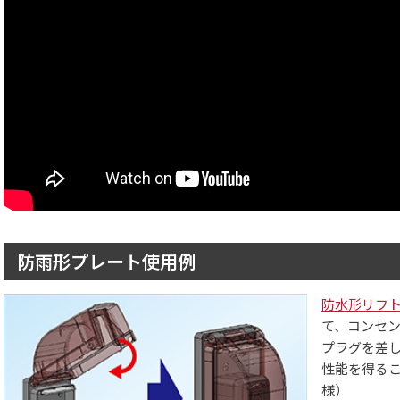
防雨形プレート使用例
防水形リフ
て、コンセン
プラグを差し
性能を得る
様）