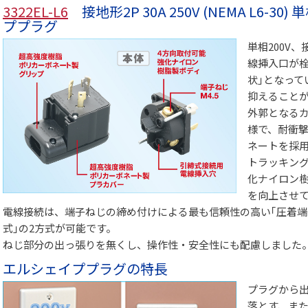
3322EL-L6
接地形2P 30A 250V (NEMA L6-3
ププラグ
単相200V、
線挿入口が栓
状｣となって
抑えること
外郭となるカバ
様で、耐衝
ネートを採
トラッキング性
化ナイロン
を向上させ
電線接続は、端子ねじの締め付けによる最も信頼性の高い｢圧着端
式｣の2方式が可能です。
ねじ部分の出っ張りを無くし、操作性・安全性にも配慮しました
エルシェイププラグの特長
プラグから
落とす、ま