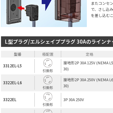
またコンセ
で、さし込み
を差し込む
L型プラグ/エルシェイププラグ 30Aのラインナ
型番
極配置
定格
接地形2P 30A 125V (NEMA L5
3312EL-L5
30)
引掛形
接地形2P 30A 250V (NEMA L6
3322EL-L6
30)
引掛形
3322EL
3P 30A 250V
引掛形