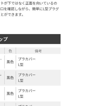
ントが下ではなく正面を向いているの
口を確認しながら、簡単にL型プラグ
ことができます。
ップ
色
備考
-
プラカバー
黒色
L型
-
プラカバー
黒色
L型
プラカバー
黒色
L型