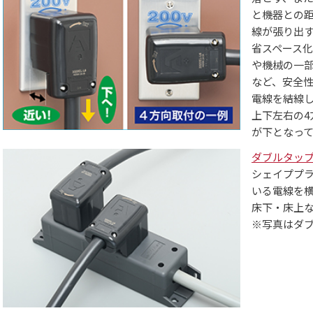
と機器との
線が張り出
省スペース
や機械の一
など、安全
電線を結線
上下左右の4
が下となっ
ダブルタップ
シェイププ
いる電線を
床下・床上
※写真はダブ