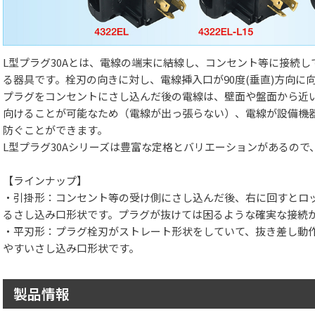
L型プラグ30Aとは、電線の端末に結線し、コンセント等に接続
る器具です。栓刃の向きに対し、電線挿入口が90度(垂直)方向に
プラグをコンセントにさし込んだ後の電線は、壁面や盤面から近
向けることが可能なため（電線が出っ張らない）、電線が設備機
防ぐことができます。
L型プラグ30Aシリーズは豊富な定格とバリエーションがあるの
【ラインナップ】
・引掛形：コンセント等の受け側にさし込んだ後、右に回すとロ
るさし込み口形状です。プラグが抜けては困るような確実な接続
・平刃形：プラグ栓刃がストレート形状をしていて、抜き差し動
やすいさし込み口形状です。
製品情報