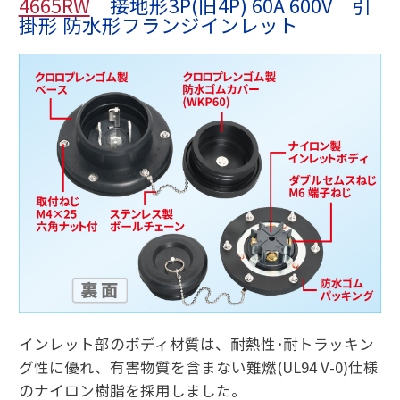
4665RW
接地形3P(旧4P) 60A 600V 引
掛形 防水形フランジインレット
インレット部のボディ材質は、耐熱性･耐トラッキン
グ性に優れ、有害物質を含まない難燃(UL94 V-0)仕様
のナイロン樹脂を採用しました。