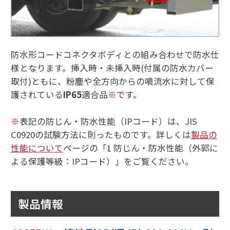
防水形コードコネクタボディとの組み合わせで防水仕
様となります。挿入時・未挿入時(付属の防水カバー
取付)ともに、粉塵や全方向からの噴流水に対して保
護されている
IP65
適合品
※
です。
※
表記の防じん・防水性能（IPコード）は、JIS
C0920の試験方法に則ったものです。詳しくは
製品の
性能について
ページの「1 防じん・防水性能（外郭に
よる保護等級：IPコード）」をご覧ください。
製品情報