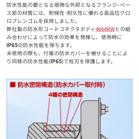
防水性能の要となる頑強な外郭となるフランジ･ベー
ス部の材質には、耐候性･耐久性に優れる高品位クロ
ロプレンゴムを採用しました。
弊社製の防水形コードコネクタボディ
4664RW
との組
み合わせによって防水の効果を発揮し、使用時に
IP65
の防水性能を保ちます。
未使用の際も、付属の防水カバーを被せることによ
り同様の防水性能(
IP65
)で栓刃を保護します。