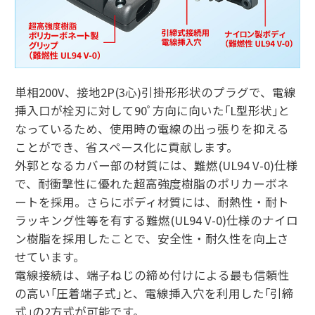
単相200V、接地2P(3心)引掛形形状のプラグで、電線
挿入口が栓刃に対して90ﾟ方向に向いた｢L型形状｣と
なっているため、使用時の電線の出っ張りを抑える
ことができ、省スペース化に貢献します。
外郭となるカバー部の材質には、難燃(UL94 V-0)仕様
で、耐衝撃性に優れた超高強度樹脂のポリカーボネ
ートを採用。さらにボディ材質には、耐熱性・耐ト
ラッキング性等を有する難燃(UL94 V-0)仕様のナイロ
ン樹脂を採用したことで、安全性・耐久性を向上さ
せています。
電線接続は、端子ねじの締め付けによる最も信頼性
の高い｢圧着端子式｣と、電線挿入穴を利用した｢引締
式｣の2方式が可能です。