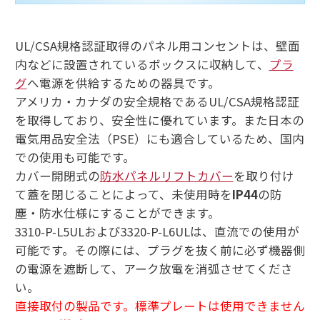
UL/CSA規格認証取得のパネル用コンセントは、壁面
内などに設置されているボックスに収納して、
プラ
グ
へ電源を供給するための器具です。
アメリカ・カナダの安全規格であるUL/CSA規格認証
を取得しており、安全性に優れています。また日本の
電気用品安全法（PSE）にも適合しているため、国内
での使用も可能です。
カバー開閉式の
防水パネルリフトカバー
を取り付け
て蓋を閉じることによって、未使用時を
IP44
の防
塵・防水仕様にすることができます。
3310-P-L5ULおよび3320-P-L6ULは、直流での使用が
可能です。その際には、プラグを抜く前に必ず機器側
の電源を遮断して、アーク放電を消弧させてくださ
い。
直接取付の製品です。標準プレートは使用できません