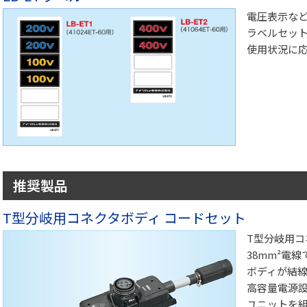
電圧表示など
ラベルセッ
使用状況に
推奨製品
T型分岐用コネクタボディ コードセット
T型分岐用コ
38mm²電
ボディが結
高容量電源
ユニットを