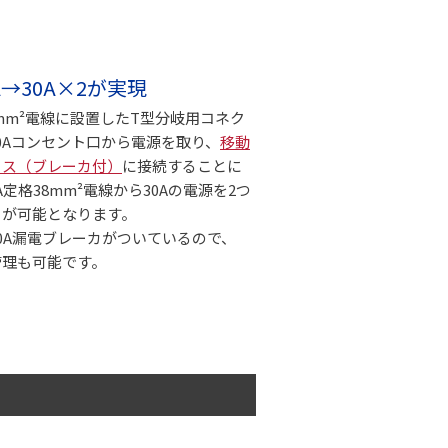
→30A×2が実現
38mm²電線に設置したT型分岐用コネク
0Aコンセント口から電源を取り、
移動
クス（ブレーカ付）
に接続することに
A定格38mm²電線から30Aの電源を2つ
とが可能となります。
0A漏電ブレーカがついているので、
管理も可能です。