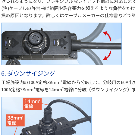
げられるようになり、フレキシブルなレイアウト構築に対応しま
(注)ケーブルの許容曲げ範囲や許容張力を超えるような負荷をか
損の原因となります。詳しくはケーブルメーカーの仕様書などで
6. ダウンサイジング
工場施設内の100A定格38mm²電線から分岐して、分岐用の60
100A定格38mm²電線を14mm²電線に分岐（ダウンサイジング