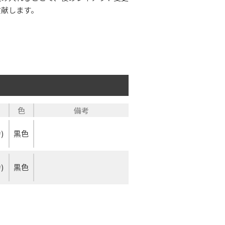
貢献します。
色
備考
)
黒色
)
黒色