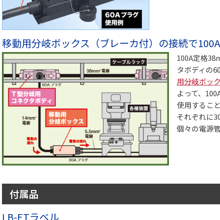
移動用分岐ボックス（ブレーカ付）の接続で100A
100A定格
タボディの6
用分岐ボッ
よって、100
使用するこ
それぞれに3
個々の電源
付属品
LB-ETラベル