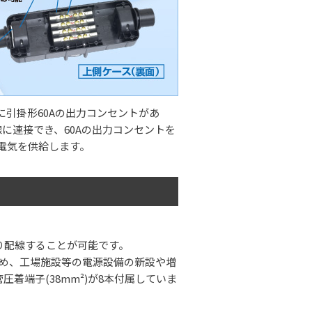
部に引掛形60Aの出力コンセントがあ
線に連接でき、60Aの出力コンセントを
へ電気を供給します。
り配線することが可能です。
るため、工場施設等の電源設備の新設や増
着端子(38mm²)が8本付属していま