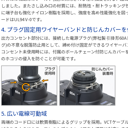
しました。またさし込み口の材質には、耐熱性・耐トラッキング
に端子台も強化ナイロン樹脂を採用し、強度を高め性能強化を図
ードはUL94 V-0です。
4. プラグ固定用ワイヤーバンドと防じんカバーを
出力コンセント部分には、接続した電源プラグ(弊社製 引掛形60
グ)の不意な脱落防止用として、締め付け固定ができるワイヤーバ
コンセント未使用時には、付属のボールチェーン付防じんカバー
のホコリの侵入を防ぐことが可能です。
5. 広い電線可動域
両端のコード口には軟質樹脂によるグリップを採用。VCTケーブ