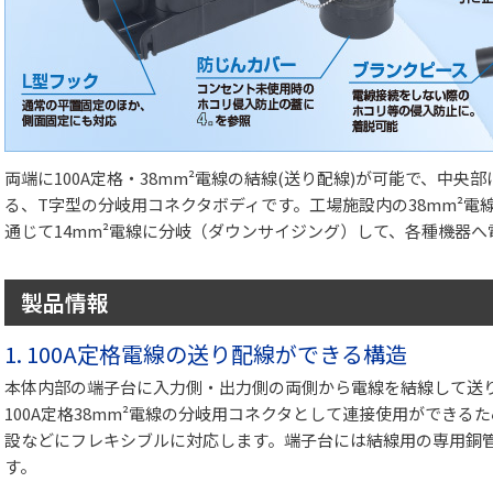
両端に100A定格・38mm²電線の結線(送り配線)が可能で、中央
る、T字型の分岐用コネクタボディです。工場施設内の38mm²電
通じて14mm²電線に分岐（ダウンサイジング）して、各種機器
製品情報
1. 100A定格電線の送り配線ができる構造
本体内部の端子台に入力側・出力側の両側から電線を結線して送
100A定格38mm²電線の分岐用コネクタとして連接使用ができ
設などにフレキシブルに対応します。端子台には結線用の専用銅管圧
す。