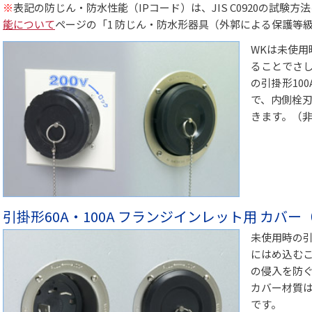
※
表記の防じん・防水性能（IPコード）は、JIS C0920の試験
能について
ページの「1 防じん・防水形器具（外郭による保護等級
WKは未使用
ることでさし
の引掛形10
で、内側栓
きます。（
引掛形60A・100A フランジインレット用 カバー（KF
未使用時の引
にはめ込む
の侵入を防ぐ
カバー材質
です。