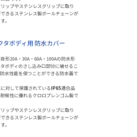
グリップやステンレスグリップに取り
ができるステンレス製ボールチェーンが
ます。
ネクタボディ用 防水カバー
形20A・30A・60A・100Aの防水形
クタボディのさし込み口部分に被せるこ
、防水性能を保つことができる防水蓋で
水に対して保護されている
IP65
適合品
は耐候性に優れるクロロプレンゴム製で
グリップやステンレスグリップに取り
ができるステンレス製ボールチェーンが
ます。