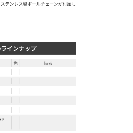
にステンレス製ボールチェーンが付属し
のラインナップ
色
備考
3P