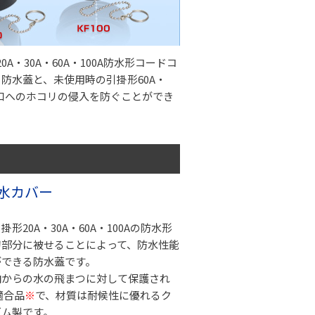
A・30A・60A・100A防水形コードコ
防水蓋と、未使用時の引掛形60A・
み口へのホコリの侵入を防ぐことができ
防水カバー
形20A・30A・60A・100Aの防水形
刃部分に被せることによって、防水性能
ができる防水蓋です。
向からの水の飛まつに対して保護され
適合品
※
で、材質は耐候性に優れるク
ゴム製です。