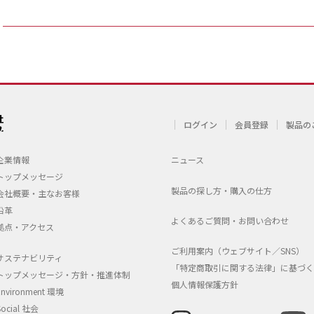
ログイン
会員登録
製品の
企業情報
ニュース
トップメッセージ
製品の探し方・購入の仕方
会社概要・主なお客様
沿革
よくあるご質問・お問い合わせ
拠点・アクセス
ご利用案内（ウェブサイト／SNS）
サステナビリティ
「特定商取引に関する法律」に基づく
トップメッセージ・方針・推進体制
個人情報保護方針
Environment 環境
Social 社会