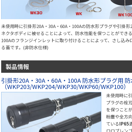
未使用時に引掛形20A・30A・60A・100Aの防水形プラグや引掛形20
ネクタボディに被せることによって、防水性能を保つことができる
100Aのフランジインレットに取り付けることによって、さし込
る蓋です。(非防水仕様)
製品情報
引掛形20A・30A・60A・100A 防水形プラグ用 
（WKP203/WKP204/WKP30/WKP60/WKP100）
未使用時に引掛
プラグの栓
を保つこと
粉塵や全方
ている
IP65
ロロプレン