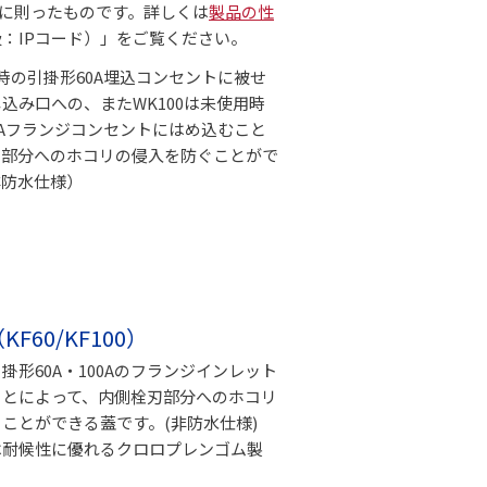
方法に則ったものです。詳しくは
製品の性
：IPコード）」をご覧ください。
時の引掛形60A埋込コンセントに被せ
込み口への、またWK100は未使用時
0Aフランジコンセントにはめ込むこと
刃部分へのホコリの侵入を防ぐことがで
非防水仕様）
60/KF100）
掛形60A・100Aのフランジインレット
ことによって、内側栓刃部分へのホコリ
ことができる蓋です。(非防水仕様)
は耐候性に優れるクロロプレンゴム製