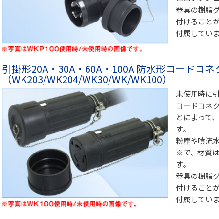
器具の樹脂
付けること
付属してい
引掛形20A・30A・60A・100A 防水形コードコ
（WK203/WK204/WK30/WK/WK100）
未使用時に引掛
コードコネ
とによって
す。
粉塵や噴流
※
で、材質
す。
器具の樹脂
付けること
付属してい