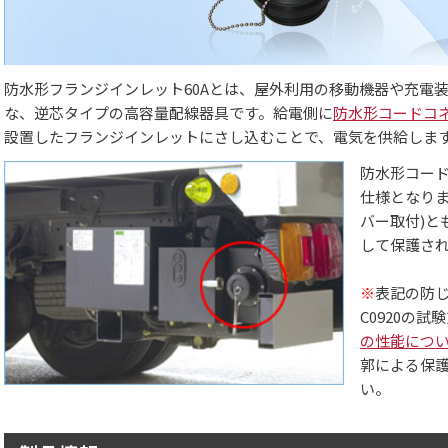
防水形フランジインレット60Aとは、屋外利用の移動機器や充電
な、逆芯タイプの高容量配線器具です。給電側に
防水形コードコ
設置したフランジインレットにさし込むことで、電気を供給しま
防水形コー
仕様となりま
バー取付)と
して保護さ
※
表記の防じ
C0920の
の性能につ
郭による保護
い。