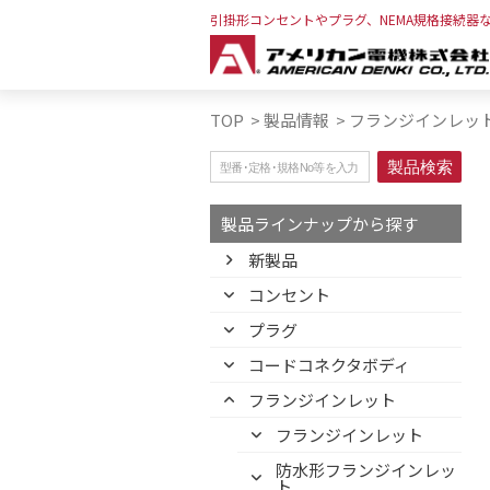
引掛形コンセントやプラグ、NEMA規格接続器
TOP
>
製品情報
>
フランジインレッ
製品ラインナップから探す
新製品
コンセント
プラグ
コードコネクタボディ
フランジインレット
フランジインレット
防水形フランジインレッ
ト