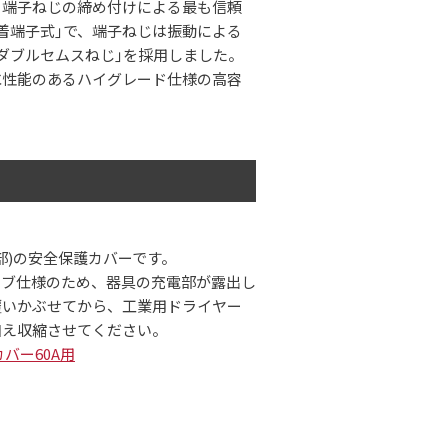
、端子ねじの締め付けによる最も信頼
着端子式｣で、端子ねじは振動による
ダブルセムスねじ｣を採用しました。
水性能のあるハイグレード仕様の高容
。
部)の安全保護カバーです。
ーブ仕様のため、器具の充電部が露出し
覆いかぶせてから、工業用ドライヤー
加え収縮させてください。
縁カバー60A用