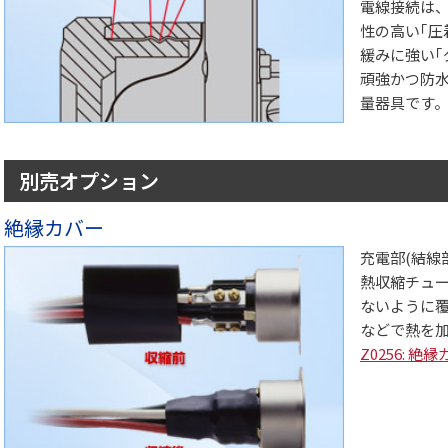
電線接続は
性の高い｢圧
緩みに強い｢
頑強かつ防
量器具です
別売オプション
絶縁カバー
充電部(結線
熱収縮チュ
ないように
などで熱を
Z0256: 絶