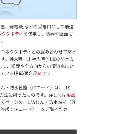
装置、発電機,などの受電口として最適
ネクタボディ
を使用し、機器や壁面に
す。
ドコネクタボディとの組み合わせで防水
す。挿入時・未挿入時(付属の防水カ
もに、粉塵や全方向からの噴流水に対
れている
IP65
適合品
※
です。
ん・防水性能（IPコード）は、JIS
試験方法に則ったものです。詳しくは
製品
いて
ページの「1 防じん・防水性能（外
等級：IPコード）」をご覧くださ