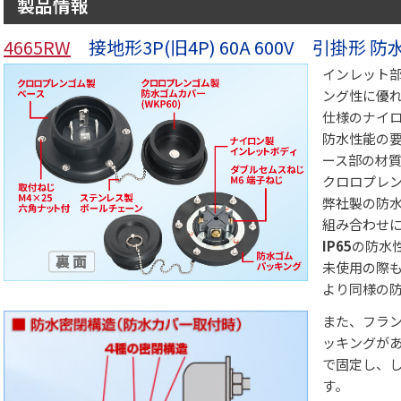
製品情報
4665RW
接地形3P(旧4P) 60A 600V 引掛形
インレット部
ング性に優れ、
仕様のナイ
防水性能の
ース部の材質
クロロプレ
弊社製の防
組み合わせ
IP65
の防水
未使用の際
より同様の防
また、フラン
ッキングがあ
で固定し、
す。