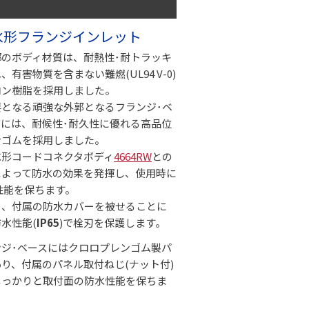
 防水形フランジインレット
のボディ材質は、耐熱性･耐トラッキ
有害物質を含まない難燃(UL94 V-0)
ロン樹脂を採用しました。
要となる頑強な外郭となるフランジ･ベ
には、耐候性･耐久性に優れる高品位
ンゴムを採用しました。
水形コードコネクタボディ
4664RW
との
によって防水の効果を発揮し、使用時に
性能を保ちます。
も、付属の防水カバーを被せることに
水性能(
IP65
)で栓刃を保護します。
ジ･ベースにはクロロプレンゴム製パ
り、付属のパネル取付ねじ(ナット付)
しっかりと取付面の防水性能を保ちま