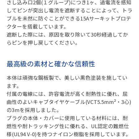
さし込み口2個(１グループ)につき1ヶ、過電流を感知
してピンが突出し電流を遮断することによって、トラ
ブルを未然に防ぐことができる15Aサーキットプロテ
クターを搭載しています。
遮断した際には、原因を取り除いて30秒経過してか
らピンを押し戻してください。
最高級の素材と確かな信頼性
本体は頑強な鋼板製で、美しい黒色塗装を施してい
ます。
付属の電線には、許容電流が高く耐熱性に優れ、屈
曲性のよいキャブタイヤケーブル(VCT5.5mm²・3心)
の3mを採用しました。
プラグの本体・カバーに使用している材料には、耐
燃性や耐トラッキング性に優れる、UL認定の難燃仕
様(UL94 V-0)を持つナイロン樹脂を採用しています。