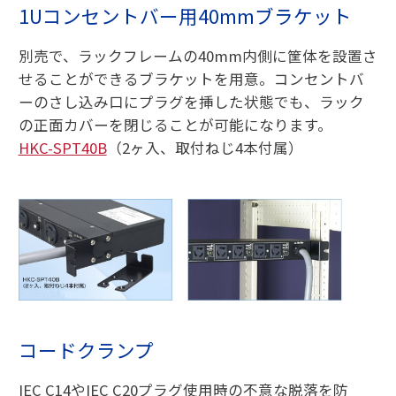
1Uコンセントバー用40mmブラケット
別売で、ラックフレームの40mm内側に筐体を設置さ
せることができるブラケットを用意。コンセントバ
ーのさし込み口にプラグを挿した状態でも、ラック
の正面カバーを閉じることが可能になります。
HKC-SPT40B
（2ヶ入、取付ねじ4本付属）
コードクランプ
IEC C14やIEC C20プラグ使用時の不意な脱落を防