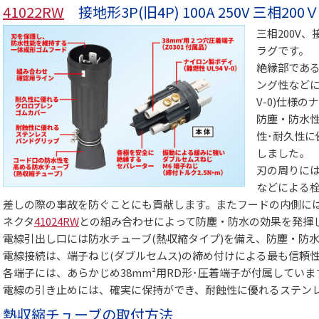
41022RW
接地形3P(旧4P) 100A 250V 三相2
三相200V
ラグです。
絶縁部である
ング性などに
V-0)仕様
防塵・防水
性･耐久性
しました。
刃の周りに
などによる
差しの際の事故を防ぐことにも貢献します。またフードの内側に
ネクタ
41024RW
との組み合わせによって防塵・防水の効果を発揮
電線引出し口には防水チューブ(熱収縮タイプ)を備え、防塵・防
電線接続は、端子ねじ(ダブルセムス)の締め付けによる最も信頼性
各端子には、あらかじめ38mm²用RD形･圧着端子が付属していま
電線の引き止めには、確実に保持ができ、耐蝕性に優れるステン
熱収縮チューブの取付方法