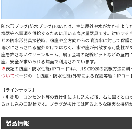
防水形プラグ(防水プラグ)100Aとは、主に屋外や水がかかるよ
機器等へ電源を供給するために用いる高容量器具です。対応する
どの防水形器具接続時、粉塵や全方向からの噴流水に対して保護
雨水にさらされる屋外だけではなく、水や塵が飛散する可能性が
塵を許さないクリーンルーム、展示会場の配線ピットなどの屋内
塵、安全が求められる場面で利用されています。
※
表記の防塵・防水性能(IPコード)は、JIS C0920の試験方法
ついて
ページの「1 防塵・防水性能(外郭による保護等級：IPコー
【ラインナップ】
・引掛形：コンセント等の受け側にさし込んだ後、右に回すとロ
るさし込み口形状です。プラグが抜けては困るような確実な接続
製品情報