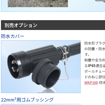
別売オプション
防水カバー
防水形プラ
の防塵・防
す。
粉塵や全方
る
IP65
適合
ボールチェ
ドのねじ部
WKP100
: 
22mm²用ゴムブッシング