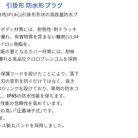
00Ｖ 引掛形 防水形プラグ
、接地3P(4心)引掛形形状の高容量防水プ
ボディ材質には、耐熱性･耐トラッキ
優れ、有害物質を含まない難燃(UL94
のナイロン樹脂を。
性能の要となるカバー材質には、耐候
に優れる高品位クロロプレンゴムを採用
は保護フードを設けたことにより、落下
栓刃の変形を防ぐだけではなく、抜き
はOリングを設けており、専用の防水コ
し、
IP65
の防水性能を保ちます。
水性能の信頼性を高めています。
の高い｢圧着端子式｣です。
す。
レス製丸バンドを採用しました。