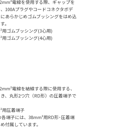
に22mm²電線を使用する際、ギャップを
、100Aプラグやコードコネクタボデ
口にあらかじめゴムブッシングをはめ込
ます。
mm²用ゴムブッシング(3心用)
mm²用ゴムブッシング(4心用)
に22mm²電線を結線する際に使用する、
き、丸形2つ穴（RD形）の圧着端子で
mm²用圧着端子
の各端子には、38mm²用RD形･圧着端
じめ付属しています。