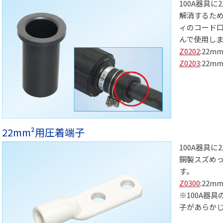
100A器具
解消するため
ィのコード
んで使用し
Z0202
:22
Z0203
:22
22mm²用圧着端子
100A器具
銅製スズめっ
す。
Z0300
:22
※100A器具
子があらか