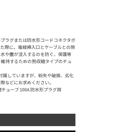
形プラグまたは防水形コードコネクタボ
した際に、電線挿入口とケーブルとの隙
へ水や塵が浸入するのを防ぐ、保護等
能を維持するための熱収縮タイプのチュ
つ付属していますが、紛失や破損、劣化
の際などにお求めください。
収縮チューブ 100A 防水形プラグ用