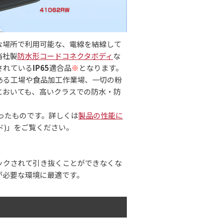
うな場所で利用可能な、電線を結線して
当社製
防水形コードコネクタボディ
な
されている
IP65
適合品
※
となります。
ある工場や食品加工作業場、一切の粉
においても、高いクラスでの防水・防
に則ったものです。詳しくは
製品の性能に
ド)」をご覧ください。
ックされて引き抜くことができなくな
が必要な環境に最適です。