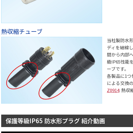
熱収縮チューブ
当社製防水
ディを結線
間から内部
級IP65性
ーブです。
各製品に1
による交換
Z0914
: 熱
保護等級IP65 防水形プラグ 紹介動画