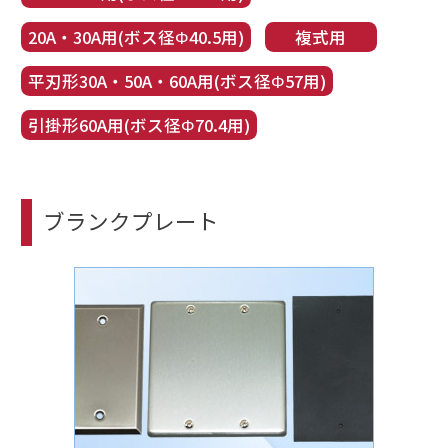
20A・30A用(ボス径Φ40.5用)
複式用
平刃形30A・50A・60A用(ボス径Φ57用)
引掛形60A用(ボス径Φ70.4用)
ブランクプレート