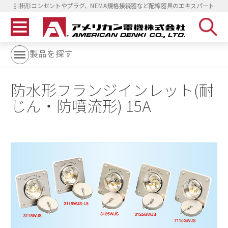
引掛形コンセントやプラグ、NEMA規格接続器など配線器具のエキスパート
製品を探す
防水形フランジインレット(耐
じん・防噴流形) 15A