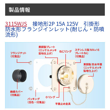
製品情報
3115WJS
接地形2P 15A 125V 引掛形
防水形フランジインレット(耐じん・防噴
流形)