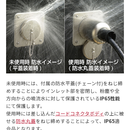
未使用時には、付属の防水平蓋(チェーン付)をねじ締
めすることによりインレット部を密閉し、粉塵や全
方向からの噴流水に対して保護されている
IP65性能
にて保護します。
使用時には差し込んだ
コードコネクタボディ
の上に被
せる
防水丸蓋
をねじ締めすることによって、
IP65
適
合品となります。