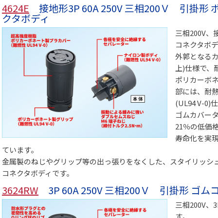
4624E
接地形3P 60A 250V 三相200Ｖ 引
クタボディ
三相200V、
コネクタボ
外郭となるカバ
上)仕様で、
ポリカーボ
部には、耐
(UL94 V
ゴムカバータ
21％の低価
寿命化を実
ています。
金属製のねじやグリップ等の出っ張りをなくした、スタイリッシ
コネクタボディです。
3624RW
3P 60A 250V 三相200Ｖ 引掛形 
三相200V
す。