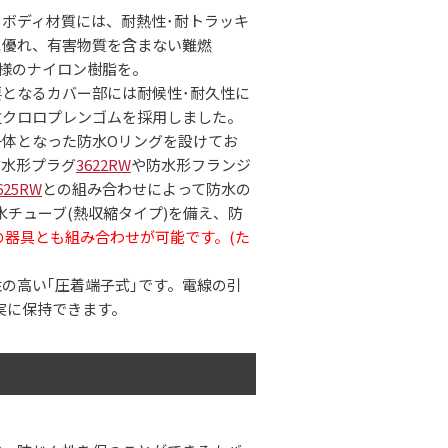
ボディ材質には、耐熱性･耐トラッキ
に優れ、有害物質を含まない難燃
0)仕様のナイロン樹脂を。
要となるカバー部には耐候性･耐久性に
位クロロプレンゴムを採用しました。
一体となった防水Oリングを設けてお
防水形プラグ
3622RW
や防水形フランジ
625RW
との組み合わせによって防水の
チューブ(熱収縮タイプ)を備え、防
の器具とも組み合わせが可能です。(た
の高い｢圧着端子式｣です。電線の引
実に保持できます。