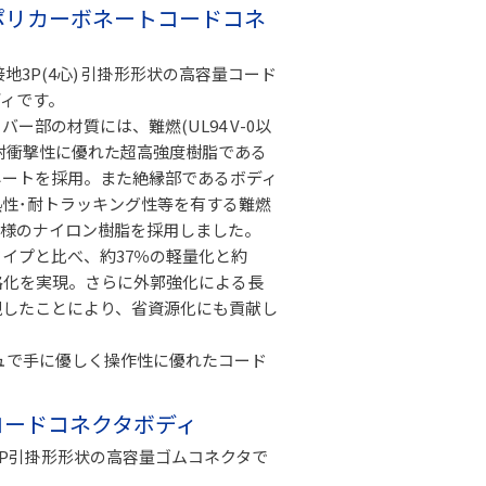
掛形 ポリカーボネートコードコネ
接地3P(4心) 引掛形形状の高容量コード
ディです。
ー部の材質には、難燃(UL94 V-0以
耐衝撃性に優れた超高強度樹脂である
ネートを採用。また絶縁部であるボディ
熱性･耐トラッキング性等を有する難燃
-0)仕様のナイロン樹脂を採用しました。
イプと比べ、約37％の軽量化と約
格化を実現。さらに外郭強化による長
現したことにより、省資源化にも貢献し
ュで手に優しく操作性に優れたコード
ゴムコードコネクタボディ
、3P引掛形形状の高容量ゴムコネクタで