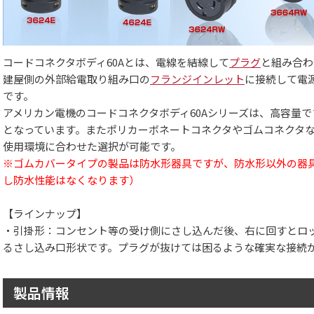
コードコネクタボディ60Aとは、電線を結線して
プラグ
と組み合わ
建屋側の外部給電取り組み口の
フランジインレット
に接続して電
です。
アメリカン電機のコードコネクタボディ60Aシリーズは、高容量
となっています。またポリカーボネートコネクタやゴムコネクタ
使用環境に合わせた選択が可能です。
※ゴムカバータイプの製品は防水形器具ですが、防水形以外の器
し防水性能はなくなります）
【ラインナップ】
・引掛形：コンセント等の受け側にさし込んだ後、右に回すとロ
るさし込み口形状です。プラグが抜けては困るような確実な接続
製品情報