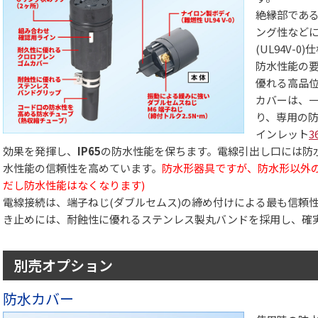
絶縁部である
ング性など
(UL94V-
防水性能の
優れる高品
カバーは、
り、専用の
インレット
3
効果を発揮し、
IP65
の防水性能を保ちます。電線引出し口には防水
水性能の信頼性を高めています。
防水形器具ですが、防水形以外
だし防水性能はなくなります)
電線接続は、端子ねじ(ダブルセムス)の締め付けによる最も信頼性
き止めには、耐蝕性に優れるステンレス製丸バンドを採用し、確
別売オプション
防水カバー