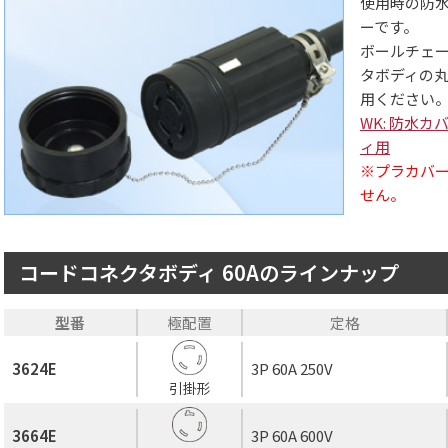
使用時の防
ーです。
ボールチェ
タボディの
用ください
WK: 防水
ィ用
※プラカバ
せん。
コードコネクタボディ 60Aのラインナップ
型番
極配置
定格
3624E
3P 60A 250V
引掛形
3664E
3P 60A 600V