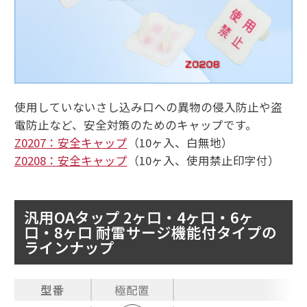
使用していないさし込み口への異物の侵入防止や盗
電防止など、安全対策のためのキャップです。
Z0207：安全キャップ
（10ヶ入、白無地）
Z0208：安全キャップ
（10ヶ入、使用禁止印字付）
汎用OAタップ 2ヶ口・4ヶ口・6ヶ
口・8ヶ口 耐雷サージ機能付タイプの
ラインナップ
型番
極配置