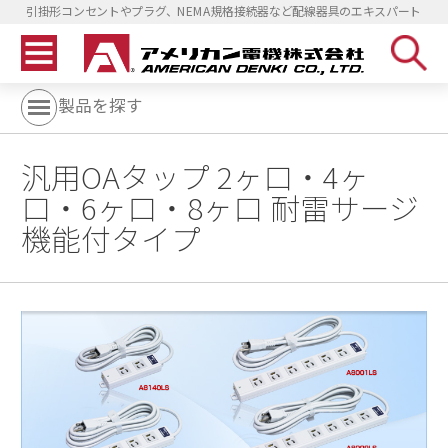
引掛形コンセントやプラグ、NEMA規格接続器など配線器具のエキスパート
製品を探す
汎用OAタップ 2ヶ口・4ヶ
口・6ヶ口・8ヶ口 耐雷サージ
機能付タイプ