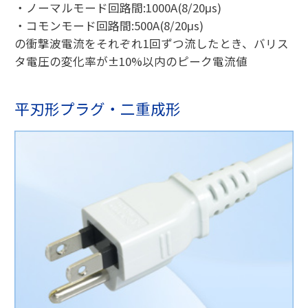
・ノーマルモード回路間:1000A(8/20μs)
・コモンモード回路間:500A(8/20μs)
の衝撃波電流をそれぞれ1回ずつ流したとき、バリス
タ電圧の変化率が±10%以内のピーク電流値
平刃形プラグ・二重成形