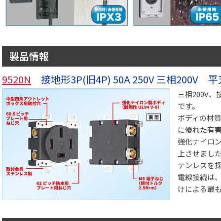
製品情報
9520N
接地形3P(旧4P) 50A 250V 三相200
三相200V
です。
ボディの材
に優れた有害物
強化ナイロ
上させまし
テンレスを
電線接続は
けによる最