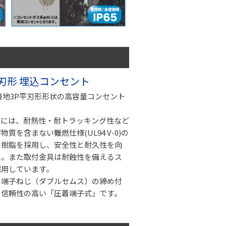
V 平刃形 埋込コンセント
、接地3P平刃形形状の高容量コンセント
質には、耐熱性・耐トラッキング性など
質を含まない難燃仕様(UL94 V-0)の
ン樹脂を採用し、安全性と耐久性を向
た。また取付金具は耐蝕性を備えるス
採用しています。
、端子ねじ（ダブルセムス）の締め付
も信頼性の高い「圧着端子式」です。