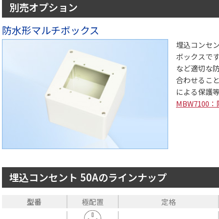
別売オプション
防水形マルチボックス
埋込コンセ
ボックスで
など適切な
合わせることで
による保護等
MBW710
埋込コンセント 50Aのラインナップ
型番
極配置
定格