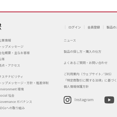
ログイン
会員登録
製品の
企業情報
ニュース
トップメッセージ
製品の探し方・購入の仕方
会社概要・主なお客様
沿革
よくあるご質問・お問い合わせ
拠点・アクセス
ご利用案内（ウェブサイト／SNS）
サステナビリティ
「特定商取引に関する法律」に基づく
トップメッセージ・方針・推進体制
個人情報保護方針
Environment 環境
Social 社会
Instagram
Governance ガバナンス
SDGsへの取り組み