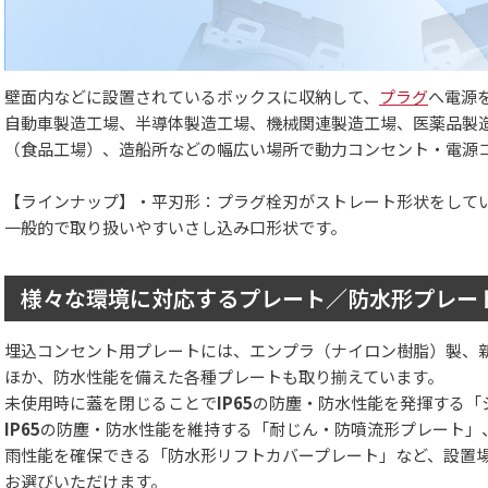
壁面内などに設置されているボックスに収納して、
プラグ
へ電源
自動車製造工場、半導体製造工場、機械関連製造工場、医薬品製
（食品工場）、造船所などの幅広い場所で動力コンセント・電源
【ラインナップ】・平刃形：プラグ栓刃がストレート形状をして
一般的で取り扱いやすいさし込み口形状です。
様々な環境に対応するプレート／防水形プレー
埋込コンセント用プレートには、エンプラ（ナイロン樹脂）製、
ほか、防水性能を備えた各種プレートも取り揃えています。
未使用時に蓋を閉じることで
IP65
の防塵・防水性能を発揮する「
IP65
の防塵・防水性能を維持する「耐じん・防噴流形プレート」
雨性能を確保できる「防水形リフトカバープレート」など、設置
お選びいただけます。