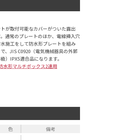
ントが取付可能なカバーがついた露出
す。通常のプレートのほか、電線挿入穴
防水施工をして防水形プレートを組み
、JIS C0920（電気機械器具の外郭
級）IPX5適合品になります。
0：防水形マルチボックス2連用
色
備考