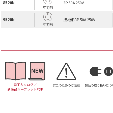
8520N
3P 50A 250V
平刃形
9520N
接地形3P 50A 250V
平刃形
電子カタログ／
安全のためのご注意
製品の取り扱いにつ
新製品リーフレットPDF