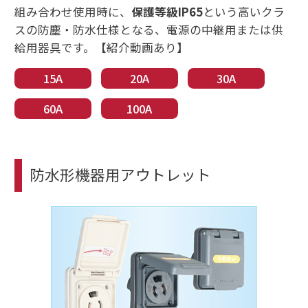
組み合わせ使用時に、
保護等級IP65
という高いクラ
スの防塵・防水仕様となる、電源の中継用または供
給用器具です。【紹介動画あり】
15A
20A
30A
60A
100A
防水形機器用アウトレット