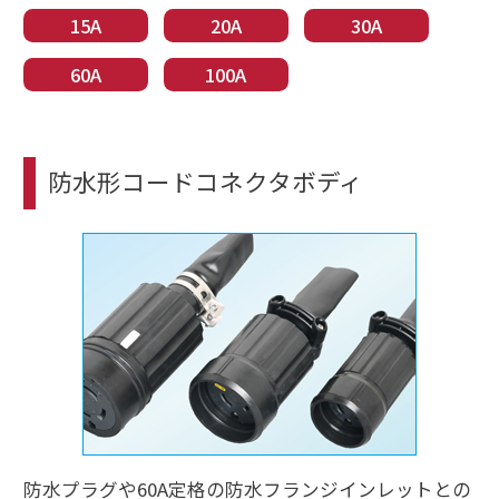
15A
20A
30A
60A
100A
防水形コードコネクタボディ
防水プラグや60A定格の防水フランジインレットとの