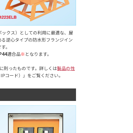
ボックス）としての利用に最適な、屋
ある逆心タイプの防水形フランジイン
です。
P44
適合品
※
となります。
方法に則ったものです。詳しくは
製品の性
IPコード）」をご覧ください。