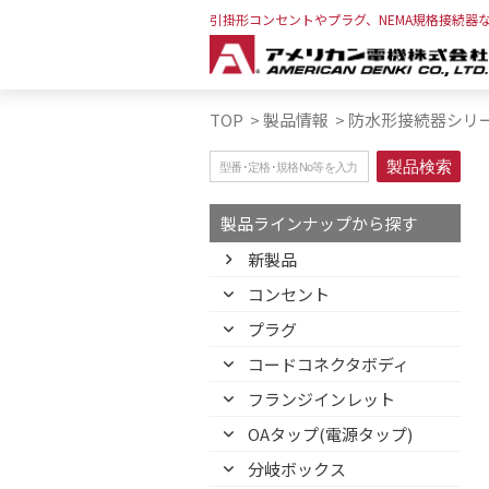
引掛形コンセントやプラグ、NEMA規格接続器
TOP
>
製品情報
>
防水形接続器シリ
製品ラインナップから探す
新製品
コンセント
プラグ
コードコネクタボディ
フランジインレット
OAタップ(電源タップ)
分岐ボックス