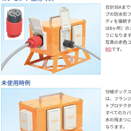
合計30Aま
プの防水形
ディを接続する
は8ヶ所）
うになりま
写真の赤色
RD
です。
未使用時例
分岐ボック
は、フラン
トプロテク
すべてのカ
水の飛まつ
なります。