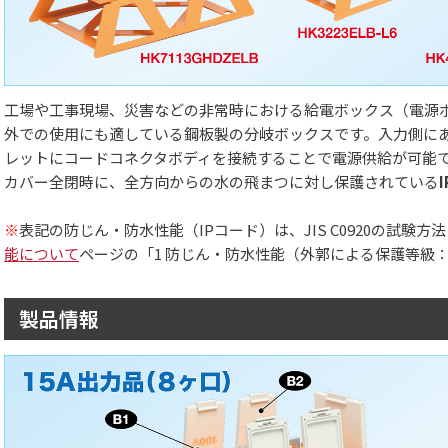
工場や工事現場、災害などの非常時における給電ボックス（電源
外での使用にも適している鋼板製の分岐ボックスです。入力側に
レットにコードコネクタボディを接続することで電源供給が可能
カバー全閉時に、全方向からの水の飛まつに対し保護されている
I
※
表記の防じん・防水性能（IPコード）は、JIS C0920の試験
能について
ページの「1 防じん・防水性能（外郭による保護等級：
製品情報