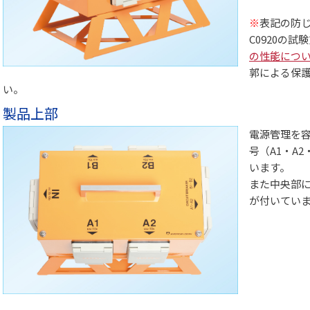
※
表記の防じ
C0920の
の性能につ
郭による保護
い。
製品上部
電源管理を
号（A1・A
います。
また中央部
が付いてい