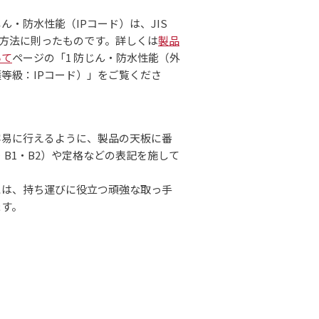
ん・防水性能（IPコード）は、JIS
試験方法に則ったものです。詳しくは
製品
いて
ページの「1 防じん・防水性能（外
等級：IPコード）」をご覧くださ
容易に行えるように、製品の天板に番
2・B1・B2）や定格などの表記を施して
には、持ち運びに役立つ頑強な取っ手
ます。