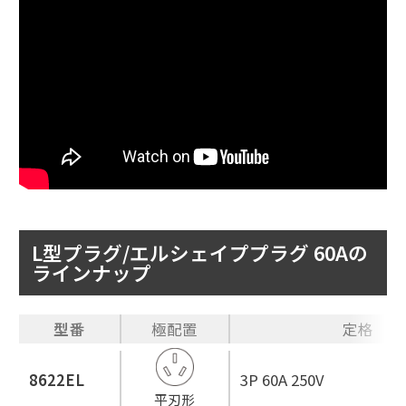
L型プラグ/エルシェイププラグ 60Aの
ラインナップ
型番
極配置
定格
8622EL
3P 60A 250V
平刃形