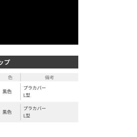
ップ
色
備考
プラカバー
黒色
L型
プラカバー
黒色
L型