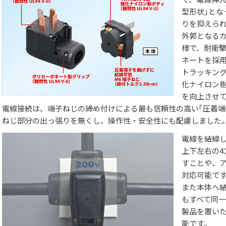
型形状｣とな
りを抑えら
外郭となるカバ
様で、耐衝
ネートを採
トラッキング性
化ナイロン
を向上させ
電線接続は、端子ねじの締め付けによる最も信頼性の高い｢圧着端
ねじ部分の出っ張りを無くし、操作性・安全性にも配慮しました
電線を結線
上下左右の
すことや、
対応可能で
また本体へ
もすべて同
製品を置い
能です。