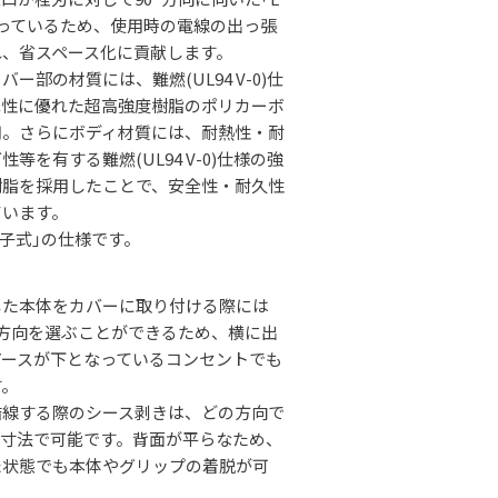
っているため、使用時の電線の出っ張
れ、省スペース化に貢献します。
ー部の材質には、難燃(UL94 V-0)仕
撃性に優れた超高強度樹脂のポリカーボ
用。さらにボディ材質には、耐熱性・耐
等を有する難燃(UL94 V-0)仕様の強
樹脂を採用したことで、安全性・耐久性
ています。
子式｣の仕様です。
。
した本体をカバーに取り付ける際には
4方向を選ぶことができるため、横に出
アースが下となっているコンセントでも
す。
結線する際のシース剥きは、どの方向で
一寸法で可能です。背面が平らなため、
た状態でも本体やグリップの着脱が可