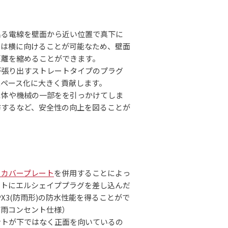
出る電線を壁面から近い位置で真下に
たは横に向けることが可能なため、壁面
距離を縮めることができます。
が張り出すストレートタイプのプラグ
スペース化に大きく貢献します。
に体や機械の一部をを引っかけてしま
防するなど、安全性の向上を図ることが
トカバープレート
を併用することによっ
ントにエルシェイププラグを差し込んだ
PX3(防雨形)の防水性能を得ることがで
防雨コンセント仕様）
ントが下ではなく正面を向いているの