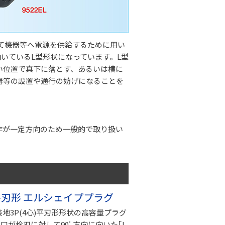
して機器等へ電源を供給するために用い
向いているL型形状になっています。L型
い位置で真下に落とす、あるいは横に
器等の設置や通行の妨げになることを
作が一定方向のため一般的で取り扱い
V 平刃形 エルシェイププラグ
、接地3P(4心)平刃形形状の高容量プラグ
口が栓刃に対して90ﾟ方向に向いた｢L