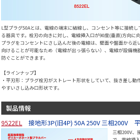
L型プラグ50Aとは、電線の端末に結線し、コンセント等に接続
る器具です。栓刃の向きに対し、電線挿入口が90度(垂直)方向に
プラグをコンセントにさし込んだ後の電線は、壁面や盤面から近
向けることが可能なため（電線が出っ張らない）、電線が設備機
防ぐことができます。
【ラインナップ】
・平刃形：プラグ栓刃がストレート形状をしていて、抜き差し動
やすいさし込み口形状です。
製品情報
9522EL
接地形3P(旧4P) 50A 250V 三相200
三相200V
で、電線挿入