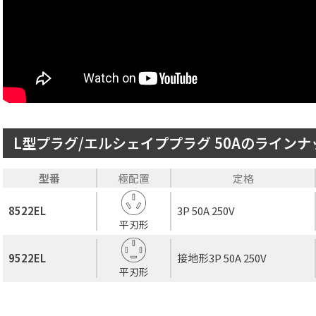
L型プラグ/エルシェイププラグ 50Aのラインナ
型番
極配置
定格
8522EL
3P 50A 250V
平刃形
9522EL
接地形3P 50A 250V
平刃形