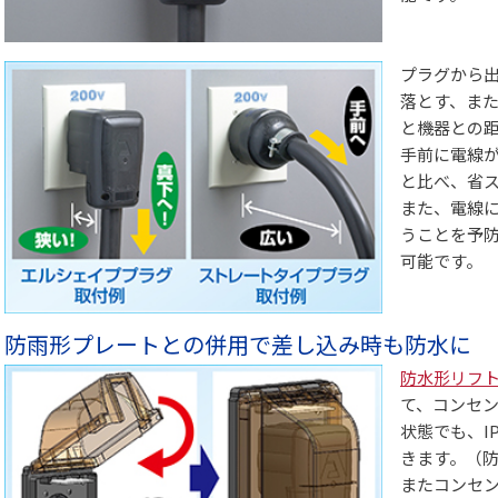
プラグから
落とす、ま
と機器との
手前に電線
と比べ、省
また、電線
うことを予
可能です。
防雨形プレートとの併用で差し込み時も防水に
防水形リフ
て、コンセ
状態でも、I
きます。（
またコンセ