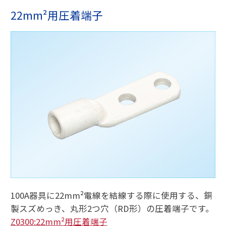
22mm²用圧着端子
100A器具に22mm²電線を結線する際に使用する、銅
製スズめっき、丸形2つ穴（RD形）の圧着端子です。
Z0300:22mm²用圧着端子