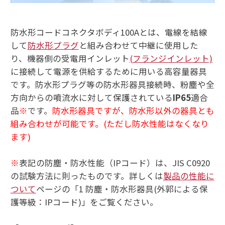
防水形コードコネクタボディ100Aとは、電線を結線
して
防水形プラグ
と組み合わせて中継に使用した
り、機器側の受電用インレット
(フランジインレット)
に接続して電源を供給するために用いる高容量器具
です。防水形プラグ等の防水形器具接続時、粉塵や全
方向からの噴流水に対して保護されている
IP65
適合
品
※
です。
防水形器具ですが、防水形以外の器具とも
組み合わせが可能です。(ただし防水性能はなくなり
ます)
※
表記の防塵・防水性能（IPコード）は、JIS C0920
の試験方法に則ったものです。詳しくは
製品の性能に
ついて
ページの「1 防塵・防水形器具(外郭による保
護等級：IPコード)」をご覧ください。