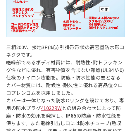
三相200V、接地3P(4心) 引掛形形状の高容量防水形コ
ネクタです。
絶縁部であるボディ材質には、耐熱性･耐トラッキン
グ性などに優れ、有害物質を含まない難燃(UL94 V-0)
仕様のナイロン樹脂を。防塵・防水性能の要となる
カバー材質には、耐候性･耐久性に優れる高品位クロ
ロプレンゴムを採用しました。
カバーは一体となった防水Oリングを設けており、専
用の防水プラグ
41022RW
との組み合わせによって防
塵・防水の効果を発揮し、
IP65
の防塵・防水性能を
保ちます。また電線引出し口には防水チューブ(熱収
縮タイプ)を備え、防塵・防水性能の信頼性を高めて