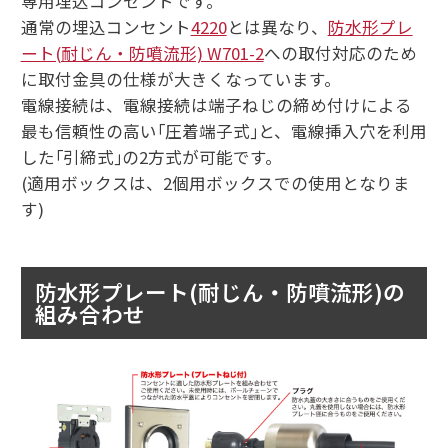
専用埋込コンセントです。
通常の埋込コンセント
4220
とは異なり、
防水形プレ
ート(耐じん・防噴流形) W701-2
への取付対応のため
に取付金具の仕様が大きくなっています。
電線接続は、電線接続は端子ねじの締め付けによる
最も信頼性の高い｢圧着端子式｣と、電線挿入穴を利用
した｢引締式｣の2方式が可能です。
(適用ボックスは、2個用ボックスでの使用となりま
す)
防水形プレート(耐じん・防噴流形)の
組み合わせ