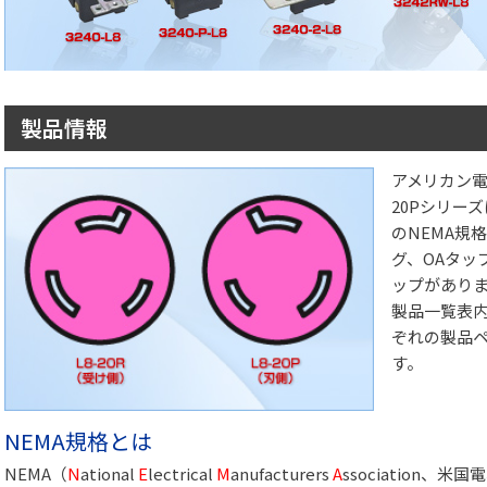
製品情報
アメリカン電機
20Pシリーズ
のNEMA規格
グ、OAタッ
ップがあり
製品一覧表
ぞれの製品
す。
NEMA規格とは
NEMA（
N
ational
E
lectrical
M
anufacturers
A
ssociation