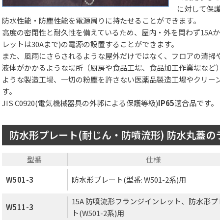
に対して保
防水性能・防塵性能を電源周りに持たせることができます。
高度の密閉性と耐久性を備えているため、屋内・外を問わず15Aか
レットは30Aまで)の電源の設置することができます。
また、風雨にさらされるような屋外だけではなく、フロアの清掃
液体がかかるような場所（厨房や食品工場、食品加工作業場など
ような製造工場、一切の粉塵を許さない医薬品製造工場やクリー
す。
JIS C0920(電気機械器具の外郭による保護等級)
IP65
適合品です。
防水形プレート(耐じん・防噴流形) 防水丸蓋の
型番
仕様
W501-3
防水形プレート(型番: W501-2系)用
15A 防噴流形フランジインレット、防水形プ
W511-3
ト(W501-2系)用