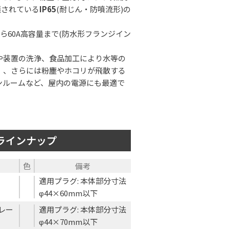
護されている
IP65
(耐じん・防噴流形)の
ら60A高容量まで(防水形フランジイン
や装置の洗浄、食品加工により水等の
）、さらには粉塵やホコリが飛散する
ンルームなど、屋内の電源にも最適で
ラインナップ
色
備考
適用プラグ: 本体部分寸法
φ44×60mm以下
レー
適用プラグ: 本体部分寸法
φ44×70mm以下