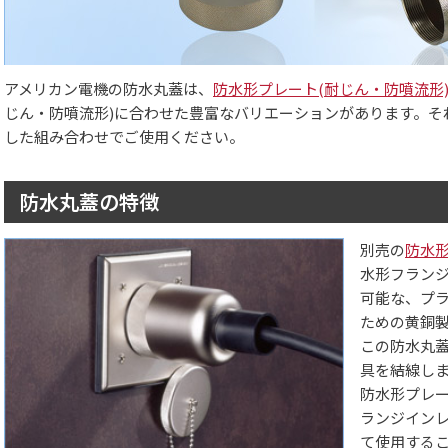
アメリカン電機の防水丸蓋は、
防水形プレート(耐じん・防噴流形
じん・防噴流形)に合わせた豊富なバリエーションがあります。そ
した組み合わせでご使用ください。
防水丸蓋の特徴
別売の
防水形
水形フランジ
可能な、プ
ための黄銅
この防水丸
具を結線し
防水形プレー
ランジインレ
て使用する