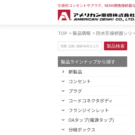
引掛形コンセントやプラグ、NEMA規格接続器
TOP
>
製品情報
>
防水形接続器シリ
製品ラインナップから探す
新製品
コンセント
プラグ
コードコネクタボディ
フランジインレット
OAタップ(電源タップ)
分岐ボックス