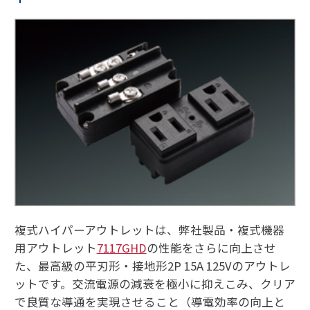
複式ハイパーアウトレットは、弊社製品・複式機器
用アウトレット
7117GHD
の性能をさらに向上させ
た、最高級の平刃形・接地形2P 15A 125Vのアウトレ
ットです。交流電源の減衰を極小に抑えこみ、クリア
で良質な導通を実現させること（導電効率の向上と