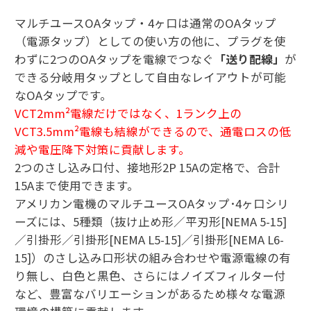
マルチユースOAタップ・4ヶ口は通常のOAタップ
（電源タップ）としての使い方の他に、プラグを使
わずに2つのOAタップを電線でつなぐ
「送り配線」
が
できる分岐用タップとして自由なレイアウトが可能
なOAタップです。
VCT2mm²電線だけではなく、1ランク上の
VCT3.5mm²電線も結線ができるので、通電ロスの低
減や電圧降下対策に貢献します。
2つのさし込み口付、接地形2P 15Aの定格で、合計
15Aまで使用できます。
アメリカン電機のマルチユースOAタップ･4ヶ口シリ
ーズには、5種類（抜け止め形／平刃形[NEMA 5-15]
／引掛形／引掛形[NEMA L5-15]／引掛形[NEMA L6-
15]）のさし込み口形状の組み合わせや電源電線の有
り無し、白色と黒色、さらにはノイズフィルター付
など、豊富なバリエーションがあるため様々な電源