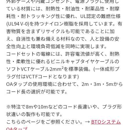
外郭ケースや内蔵コンセント、電源プラグに使用し
ている材質には、耐熱性・耐油性・耐薬品性・耐摩
耗性・耐トラッキング性に優れ、UL認定の難燃仕様
(UL94 V-0)を持つナイロン樹脂を採用しています。有
害物質を含まずリサイクルも可能であることに加
え、自消性も兼ね備える材料なので、人と設備の安
全性向上と環境負荷低減を同時に実現します。
コードセットの電線には、許容電流値が高く、耐熱
性・柔軟性に優れるビニルキャブタイヤケーブルの
ソフトVCTケーブル2mm²を標準装備。(一体成形プ
ラグ付はVCTFコードとなります)
OAタップの使用環境に合わせて、2m・3m・5mから
コード長の選択が可能です。
※特注で8mや10mなどのコード長違いや、プラグ形
状違いの製作も可能です。
こちらのページをご参照ください。→
BTOシステム
OAタップ