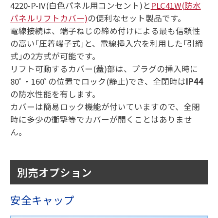
4220-P-IV(白色パネル用コンセント)と
PLC41W(防水
パネルリフトカバー)
の便利なセット製品です。
電線接続は、端子ねじの締め付けによる最も信頼性
の高い｢圧着端子式｣と、電線挿入穴を利用した｢引締
式｣の2方式が可能です。
リフト可動するカバー(蓋)部は、プラグの挿入時に
80ﾟ・160ﾟの位置でロック(静止)でき、全閉時は
IP44
の防水性能を有します。
カバーは簡易ロック機能が付いていますので、全閉
時に多少の衝撃等でカバーが開くことはありませ
ん。
別売オプション
安全キャップ