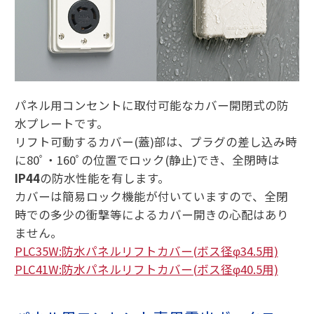
パネル用コンセントに取付可能なカバー開閉式の防
水プレートです。
リフト可動するカバー(蓋)部は、プラグの差し込み時
に80ﾟ・160ﾟの位置でロック(静止)でき、全閉時は
IP44
の防水性能を有します。
カバーは簡易ロック機能が付いていますので、全閉
時での多少の衝撃等によるカバー開きの心配はあり
ません。
PLC35W:防水パネルリフトカバー(ボス径φ34.5用)
PLC41W:防水パネルリフトカバー(ボス径φ40.5用)