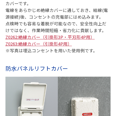
カバーです。
電線をあらかじめ絶縁カバーに通しておき、結線(電
源接続)後、コンセントの充電部にはめ込みます。
点検時でも容易な着脱が可能なので、安全性向上だ
けではなく、作業時間短縮・省力化に貢献します。
Z0262:絶縁カバー（引掛形3P・平刃形4P用）
Z0263:絶縁カバー（引掛形4P用）
※写真は埋込コンセントを用いた使用例です。
防水パネルリフトカバー