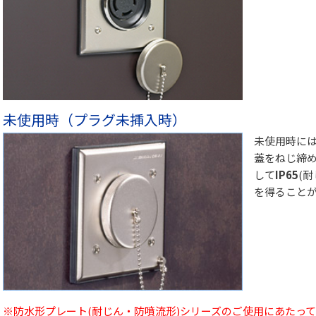
未使用時（プラグ未挿入時）
未使用時に
蓋をねじ締
して
IP65
(
を得ること
※防水形プレート(耐じん・防噴流形)シリーズのご使用にあたって