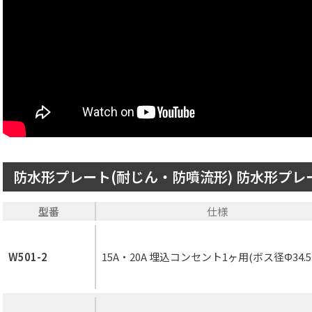
防水形プレート(耐じん・防噴流形) 防水形プ
型番
仕様
W501-2
15A・20A 埋込コンセント1ヶ用(ボス径Φ34.5