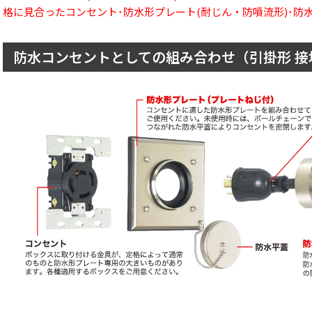
格に見合ったコンセント･防水形プレート(耐じん・防噴流形)･防
防水コンセントとしての組み合わせ（引掛形 接地形3