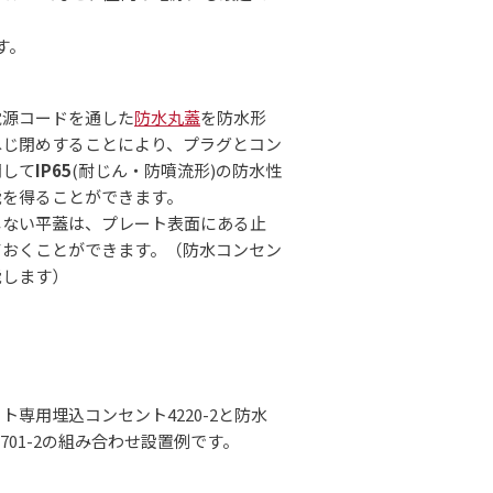
す。
電源コードを通した
防水丸蓋
を防水形
ねじ閉めすることにより、プラグとコン
閉して
IP65
(耐じん・防噴流形)の防水性
能を得ることができます。
しない平蓋は、プレート表面にある止
ておくことができます。（防水コンセン
能します）
ト専用埋込コンセント4220-2と防水
701-2の組み合わせ設置例です。