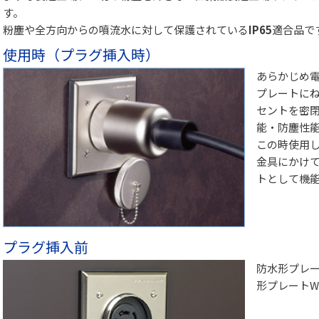
す。
粉塵や全方向からの噴流水に対して保護されている
IP65
適合品で
使用時（プラグ挿入時）
あらかじめ
プレートに
セントを密
能・防塵性
この時使用
金具にかけ
トとして機
プラグ挿入前
防水形プレー
形プレートW