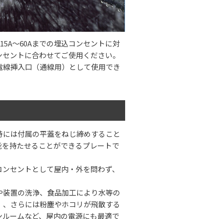
5A〜60Aまでの埋込コンセントに対
ンセントに合わせてご使用ください。
電線挿入口（通線用）として使用でき
時には付属の平蓋をねじ締めすること
能を持たせることができるプレートで
コンセントとして屋内・外を問わず、
や装置の洗浄、食品加工により水等の
）、さらには粉塵やホコリが飛散する
ンルームなど、屋内の電源にも最適で