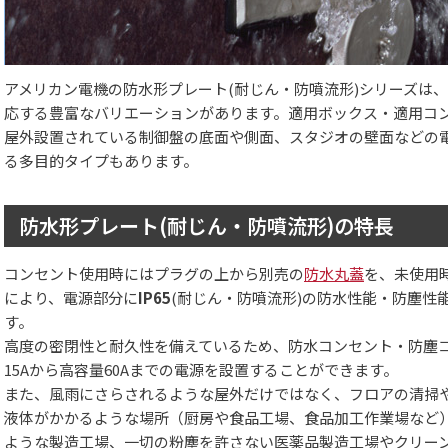
アメリカン電機の防水形プレート(耐じん・防噴流形)シリーズは、1
応する豊富なバリエーションがあります。適用ボックス・適用コ
屋外設置されている制御盤の底面や側面、スタジオの壁面などの
る多目的タイプもあります。
防水形プレート(耐じん・防噴流形)の特長
コンセント使用時にはプラグの上から別売の
防水丸蓋
を、未使用
により、電源部分に
IP65
(耐じん・防噴流形)の防水性能・防塵性
す。
高度の密閉性と耐久性を備えているため、防水コンセント・防塵
15Aから高容量60Aまでの電源を設置することができます。
また、風雨にさらされるような屋外だけではなく、フロアの清掃
液体がかかるような場所（厨房や食品工場、食品加工作業場など
ような製造工場、一切の粉塵を許さない医薬品製造工場やクリー