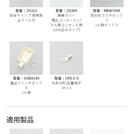
型番：Z0213
型番：Z0264
型番：MBW7000
安全キャップ 使用禁
絶縁カバー
防水形マルチボック
止ラベル付
埋込コンセント/パ
ス
ネル用コンセント用
1ヶ用ボックス
(はめ込みタイプ)
型番：OSB0100
型番：CR5.5-5
露出スイッチボック
丸形(R形)圧着端子
ス
R5.5.5
1ヶ用
適用製品