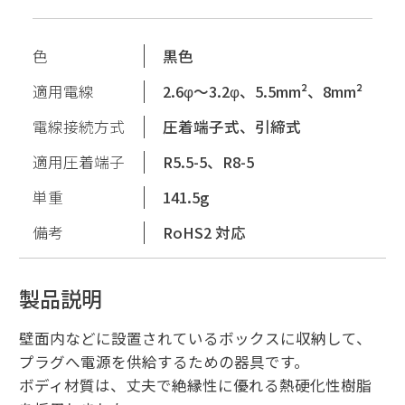
色
黒色
適用電線
2.6φ〜3.2φ、5.5mm²、8mm²
電線接続方式
圧着端子式、引締式
適用圧着端子
R5.5-5、R8-5
単重
141.5g
備考
RoHS2 対応
製品説明
壁面内などに設置されているボックスに収納して、
プラグへ電源を供給するための器具です。
ボディ材質は、丈夫で絶縁性に優れる熱硬化性樹脂