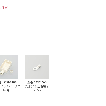
の注意
）
：OSB0100
型番：CR5.5-5
スイッチボックス
丸形(R形)圧着端子
1ヶ用
R5.5.5