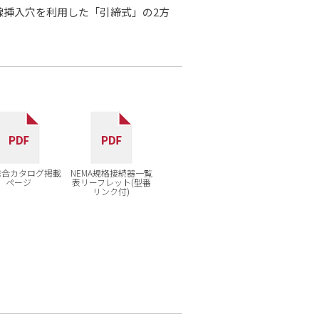
線挿入穴を利用した「引締式」の2方
7総合カタログ掲載
NEMA規格接続器一覧
ページ
表リーフレット(型番
リンク付)