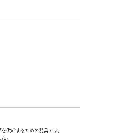
源を供給するための器具です。
した。