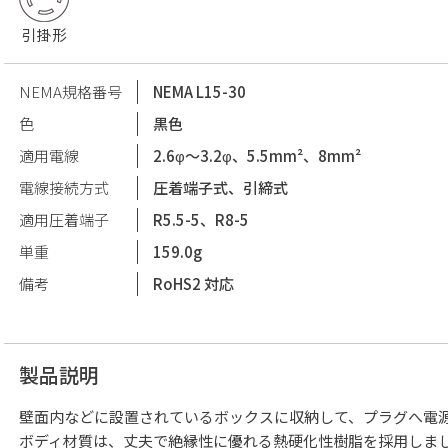
引掛形
NEMA規格番号
NEMA L15-30
色
黒色
適用電線
2.6φ〜3.2φ、5.5mm²、8mm²
電線接続方式
圧着端子式、引締式
適用圧着端子
R5.5-5、R8-5
単重
159.0g
備考
RoHS2 対応
製品説明
壁面内などに設置されているボックスに収納して、プラグへ電
ボディ材質は、丈夫で絶縁性に優れる熱硬化性樹脂を採用しま