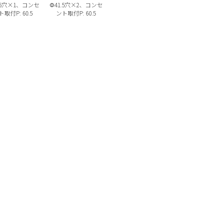
.5穴×1、コンセ
Φ41.5穴×2、コンセ
取付P: 60.5
ント取付P: 60.5