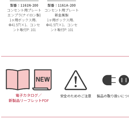
型番：1161N-200
型番：1161A-200
コンセント用プレート
コンセント用プレート
エンプラ(ナイロン製)
新金属製
1ヶ用ボックス用、
1ヶ用ボックス用、
Φ41.5穴×1、コンセ
Φ41.5穴×1、コンセ
ント取付P: 101
ント取付P: 101
電子カタログ／
安全のためのご注意
製品の取り扱いにつ
新製品リーフレットPDF