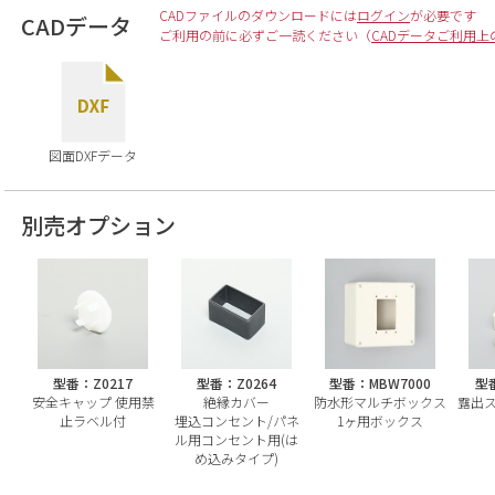
CADファイルのダウンロードには
ログイン
が必要です
CADデータ
ご利用の前に必ずご一読ください（
CADデータご利用上
図面DXFデータ
別売オプション
型番：Z0217
型番：Z0264
型番：MBW7000
型番
安全キャップ 使用禁
絶縁カバー
防水形マルチボックス
露出
止ラベル付
埋込コンセント/パネ
1ヶ用ボックス
ル用コンセント用(は
め込みタイプ)