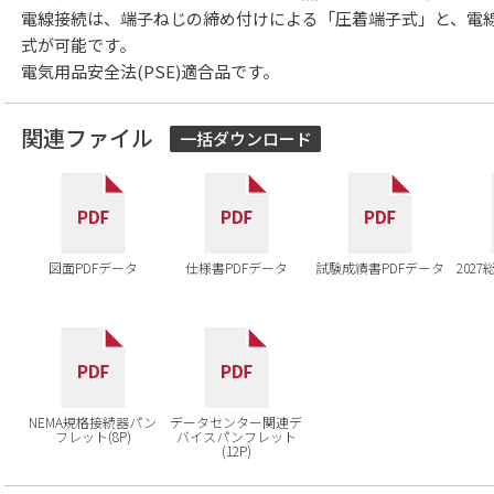
電線接続は、端子ねじの締め付けによる「圧着端子式」と、電
式が可能です。
電気用品安全法(PSE)適合品です。
関連ファイル
一括ダウンロード
図面PDFデータ
仕様書PDFデータ
試験成績書PDFデータ
202
NEMA規格接続器パン
データセンター関連デ
フレット(8P)
バイスパンフレット
(12P)