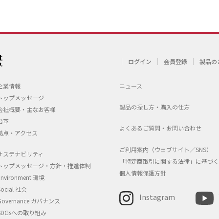
ログイン
会員登録
製品の
企業情報
ニュース
トップメッセージ
製品の探し方・購入の仕方
会社概要・主なお客様
沿革
よくあるご質問・お問い合わせ
拠点・アクセス
ご利用案内（ウェブサイト／SNS）
サステナビリティ
「特定商取引に関する法律」に基づく
トップメッセージ・方針・推進体制
個人情報保護方針
Environment 環境
Social 社会
Instagram
Governance ガバナンス
SDGsへの取り組み