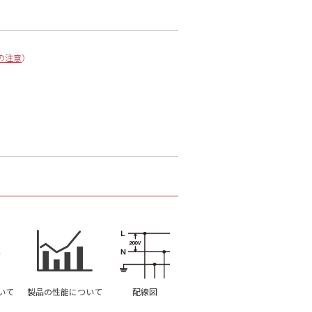
の注意
）
いて
製品の性能について
配線図