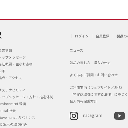
ログイン
会員登録
製品の
企業情報
ニュース
トップメッセージ
製品の探し方・購入の仕方
会社概要・主なお客様
沿革
よくあるご質問・お問い合わせ
拠点・アクセス
ご利用案内（ウェブサイト／SNS）
サステナビリティ
「特定商取引に関する法律」に基づく
トップメッセージ・方針・推進体制
個人情報保護方針
Environment 環境
Social 社会
Instagram
Governance ガバナンス
SDGsへの取り組み