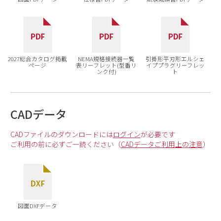
2027総合カタログ掲載
NEMA規格接続器一覧
引掛形平刃形エルシェ
ページ
表リーフレット(型番リ
イププラグリーフレッ
ンク付)
ト
CADデータ
CADファイルのダウンロードには
ログイン
が必要です
ご利用の前に必ずご一読ください（
CADデータご利用上の注意
）
図面DXFデータ