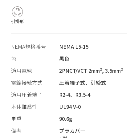
引掛形
NEMA規格番号
NEMA L5-15
色
黒色
適用電線
2PNCT/VCT 2mm², 3.5mm²
電線接続方式
圧着端子式、引締式
適用圧着端子
R2-4、R3.5-4
本体難燃性
UL94 V-0
単重
90.6g
備考
プラカバー