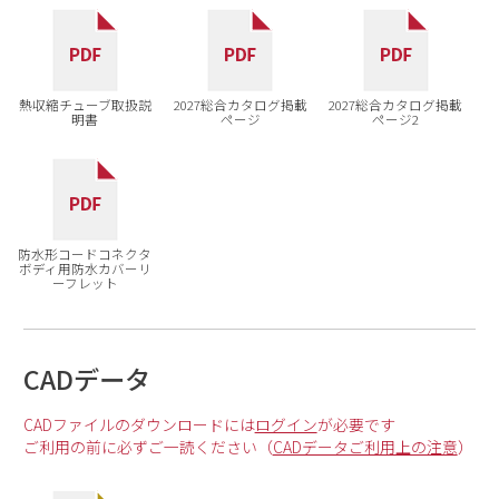
熱収縮チューブ取扱説
2027総合カタログ掲載
2027総合カタログ掲載
明書
ページ
ページ2
防水形コードコネクタ
ボディ用防水カバーリ
ーフレット
CADデータ
CADファイルのダウンロードには
ログイン
が必要です
ご利用の前に必ずご一読ください（
CADデータご利用上の注意
）