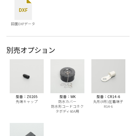
図面DXFデータ
別売オプション
型番：Z0205
型番：WK
型番：CR14-6
先端キャップ
防水カバー
丸形(R形)圧着端子
防水形コードコネク
R14-6
タボディ60A用