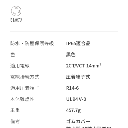
引掛形
防水・防塵保護等級
IP65適合品
色
黒色
適用電線
2CT/VCT 14mm²
電線接続方式
圧着端子式
適用圧着端子
R14-6
本体難燃性
UL94 V-0
単重
457.7g
備考
ゴムカバー