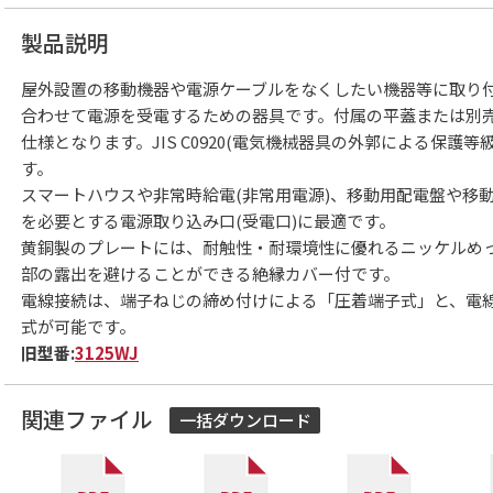
製品説明
屋外設置の移動機器や電源ケーブルをなくしたい機器等に取り
合わせて電源を受電するための器具です。付属の平蓋または別
仕様となります。JIS C0920(電気機械器具の外郭による保護等級
す。
スマートハウスや非常時給電(非常用電源)、移動用配電盤や移
を必要とする電源取り込み口(受電口)に最適です。
黄銅製のプレートには、耐触性・耐環境性に優れるニッケルめ
部の露出を避けることができる絶縁カバー付です。
電線接続は、端子ねじの締め付けによる「圧着端子式」と、電
式が可能です。
旧型番:
3125WJ
関連ファイル
一括ダウンロード