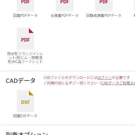
図面PDFデータ
仕様書PDFデータ
試験成績書PDFデータ
防水形フランジインレ
ット(耐じん・防噴流
形)MC品リーフレット
CADファイルのダウンロードには
ログイン
が必要です
CADデータ
ご利用の前に必ずご一読ください（
CADデータご利用上
図面DXFデータ
別売オプション