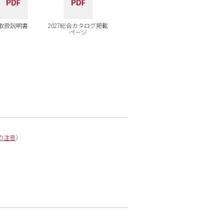
取扱説明書
2027総合カタログ掲載
ページ
の注意
）