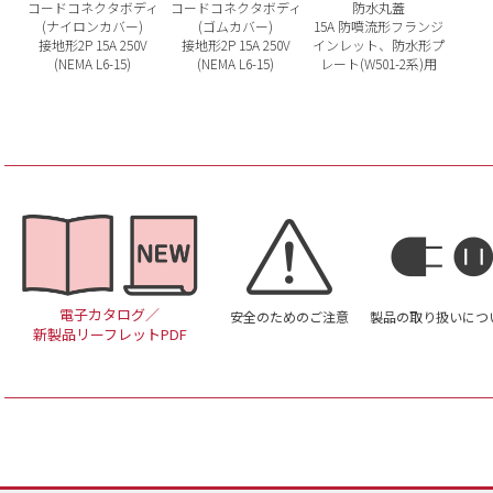
コードコネクタボディ
コードコネクタボディ
防水丸蓋
(ナイロンカバー)
(ゴムカバー)
15A 防噴流形フランジ
接地形2P 15A 250V
接地形2P 15A 250V
インレット、防水形プ
(NEMA L6-15)
(NEMA L6-15)
レート(W501-2系)用
電子カタログ／
安全のためのご注意
製品の取り扱いにつ
新製品リーフレットPDF