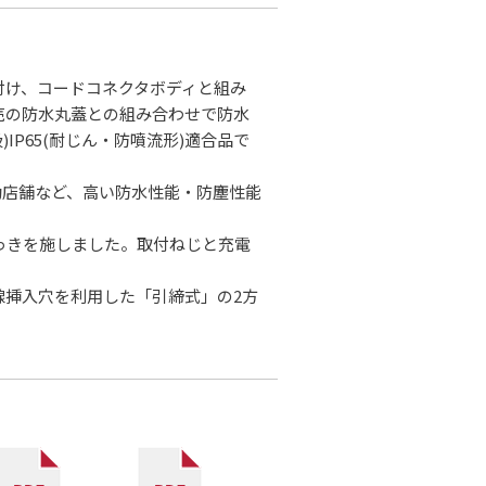
付け、コードコネクタボディと組み
売の防水丸蓋との組み合わせで防水
)IP65(耐じん・防噴流形)適合品で
動店舗など、高い防水性能・防塵性能
っきを施しました。取付ねじと充電
線挿入穴を利用した「引締式」の2方