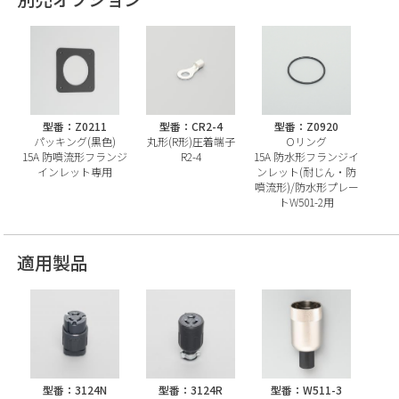
型番：Z0211
型番：CR2-4
型番：Z0920
パッキング(黒色)
丸形(R形)圧着端子
Oリング
15A 防噴流形フランジ
R2-4
15A 防水形フランジイ
インレット専用
ンレット(耐じん・防
噴流形)/防水形プレー
トW501-2用
適用製品
型番：3124N
型番：3124R
型番：W511-3