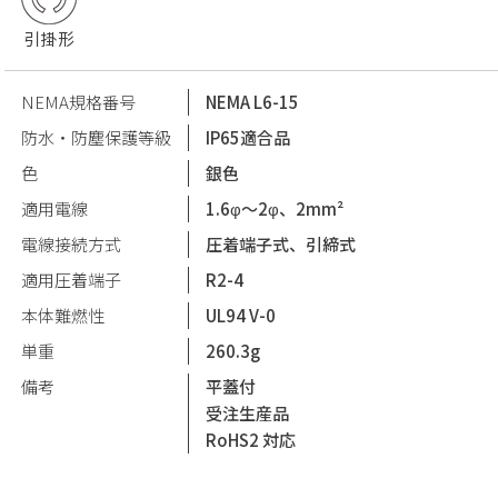
引掛形
NEMA規格番号
NEMA L6-15
防水・防塵保護等級
IP65適合品
色
銀色
適用電線
1.6φ〜2φ、2mm²
電線接続方式
圧着端子式、引締式
適用圧着端子
R2-4
本体難燃性
UL94 V-0
単重
260.3g
備考
平蓋付
受注生産品
RoHS2 対応