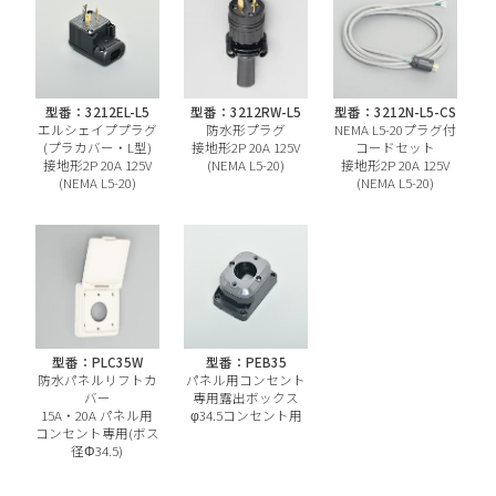
型番：3212EL-L5
型番：3212RW-L5
型番：3212N-L5-CS
エルシェイププラグ
防水形プラグ
NEMA L5-20プラグ付
(プラカバー・L型)
接地形2P 20A 125V
コードセット
接地形2P 20A 125V
(NEMA L5-20)
接地形2P 20A 125V
(NEMA L5-20)
(NEMA L5-20)
型番：PLC35W
型番：PEB35
防水パネルリフトカ
パネル用コンセント
バー
専用露出ボックス
15A・20A パネル用
φ34.5コンセント用
コンセント専用(ボス
径Φ34.5)