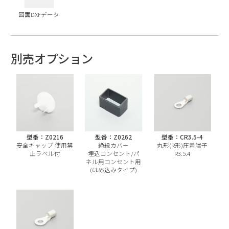
図面DXFデータ
別売オプション
型番：Z0216
型番：Z0262
型番：CR3.5-4
安全キャップ 使用禁
絶縁カバー
丸形(R形)圧着端子
止ラベル付
埋込コンセント/パ
R3.5.4
ネル用コンセント用
(はめ込みタイプ)