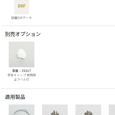
図面DXFデータ
別売オプション
型番：Z0217
安全キャップ 使用禁
止ラベル付
適用製品