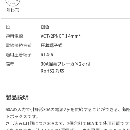
引掛形
色
銀色
適用電線
VCT/2PNCT 14mm²
電線接続方式
圧着端子式
適用圧着端子
R14-6
備考
30A漏電ブレーカ×2ヶ付
RoHS2 対応
製品説明
60Aの入力で引掛形30Aの電源2ヶを供給することができる、
トボックスです。
さし込み口1個につき30Aまで、2個合計で60Aまで使用可能です