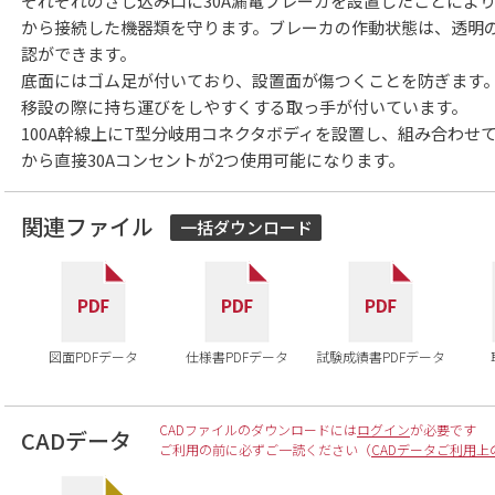
それぞれのさし込み口に30A漏電ブレーカを設置したことによ
から接続した機器類を守ります。ブレーカの作動状態は、透明
認ができます。
底面にはゴム足が付いており、設置面が傷つくことを防ぎます
移設の際に持ち運びをしやすくする取っ手が付いています。
100A幹線上にT型分岐用コネクタボディを設置し、組み合わせて
から直接30Aコンセントが2つ使用可能になります。
関連ファイル
一括ダウンロード
図面PDFデータ
仕様書PDFデータ
試験成績書PDFデータ
CADファイルのダウンロードには
ログイン
が必要です
CADデータ
ご利用の前に必ずご一読ください（
CADデータご利用上