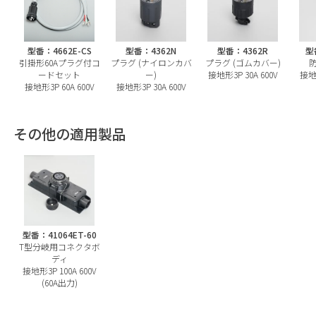
型番：4662E-CS
型番：4362N
型番：4362R
型
引掛形60Aプラグ付コ
プラグ (ナイロンカバ
プラグ (ゴムカバー)
ードセット
ー)
接地形3P 30A 600V
接地形
接地形3P 60A 600V
接地形3P 30A 600V
その他の適用製品
型番：41064ET-60
T型分岐用コネクタボ
ディ
接地形3P 100A 600V
(60A出力)