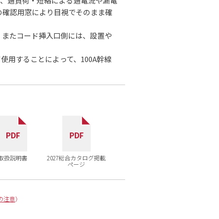
り、過負荷・短絡による過電流や漏電
の確認用窓により目視でそのまま確
。またコード挿入口側には、設置や
使用することによって、100A幹線
取扱説明書
2027総合カタログ掲載
ページ
の注意
）