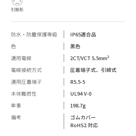
引掛形
防水・防塵保護等級
IP65適合品
色
黒色
適用電線
2CT/VCT 5.5mm²
電線接続方式
圧着端子式、引締式
適用圧着端子
R5.5-5
本体難燃性
UL94 V-0
単重
198.7g
備考
ゴムカバー
RoHS2 対応