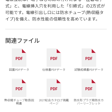
式」と、電線挿入穴を利用した「引締式」の2方式が
可能です。電線引出し口には防水チューブ(熱収縮タ
イプ)を備え、防水性能の信頼性を高めています。
関連ファイル
図面PDFデータ
仕様書PDFデータ
試験成績書PDFデータ
熱収縮チューブ取扱説
2027総合カタログ掲載
防水形プラグ用防水カ
明書
ページ
バーリーフレット