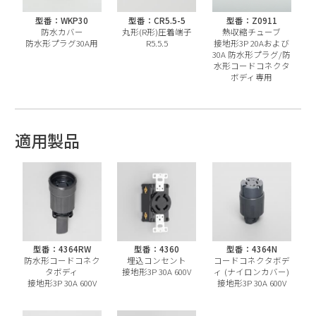
型番：WKP30
型番：CR5.5-5
型番：Z0911
防水カバー
丸形(R形)圧着端子
熱収縮チューブ
防水形プラグ30A用
R5.5.5
接地形3P 20Aおよび
30A 防水形プラグ/防
水形コードコネクタ
ボディ専用
適用製品
型番：4364RW
型番：4360
型番：4364N
防水形コードコネク
埋込コンセント
コードコネクタボデ
タボディ
接地形3P 30A 600V
ィ (ナイロンカバー)
接地形3P 30A 600V
接地形3P 30A 600V