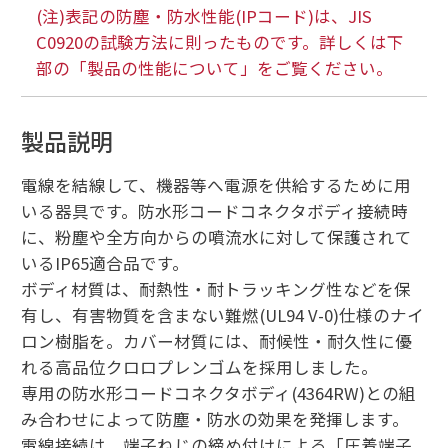
(注)表記の防塵・防水性能(IPコード)は、JIS
C0920の試験方法に則ったものです。詳しくは下
部の「製品の性能について」をご覧ください。
製品説明
電線を結線して、機器等へ電源を供給するために用
いる器具です。防水形コードコネクタボディ接続時
に、粉塵や全方向からの噴流水に対して保護されて
いるIP65適合品です。
ボディ材質は、耐熱性・耐トラッキング性などを保
有し、有害物質を含まない難燃(UL94 V-0)仕様のナイ
ロン樹脂を。カバー材質には、耐候性・耐久性に優
れる高品位クロロプレンゴムを採用しました。
専用の防水形コードコネクタボディ(4364RW)との組
み合わせによって防塵・防水の効果を発揮します。
電線接続は、端子ねじの締め付けによる「圧着端子