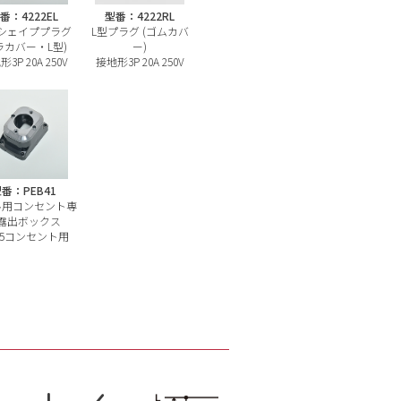
番：4222EL
型番：4222RL
シェイププラグ
L型プラグ (ゴムカバ
ラカバー・L型)
ー)
3P 20A 250V
接地形3P 20A 250V
番：PEB41
ル用コンセント専
露出ボックス
0.5コンセント用