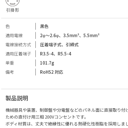
引掛形
色
黒色
適用電線
2φ〜2.6φ、3.5mm²、5.5mm²
電線接続方式
圧着端子式、引締式
適用圧着端子
R3.5-4、R5.5-4
単重
101.7g
備考
RoHS2 対応
製品説明
機械器具や装置、制御盤や分電盤などのパネル面に直接取り付
ための直付け用三相 200Vコンセントです。
ボディ材質は、丈夫で絶縁性に優れる熱硬化性樹脂を採用しま