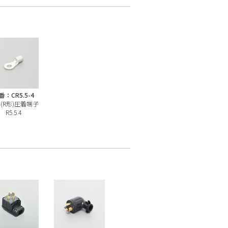
番：CR5.5-4
(R形)圧着端子
R5.5.4