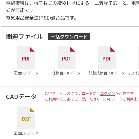
電線接続は、端子ねじの締め付けによる「圧着端子式」と、電
式が可能です。
電気用品安全法(PSE)適合品です。
関連ファイル
一括ダウンロード
図面PDFデータ
仕様書PDFデータ
試験成績書PDFデータ
202
CADファイルのダウンロードには
ログイン
が必要です
CADデータ
ご利用の前に必ずご一読ください（
CADデータご利用上
図面DXFデータ