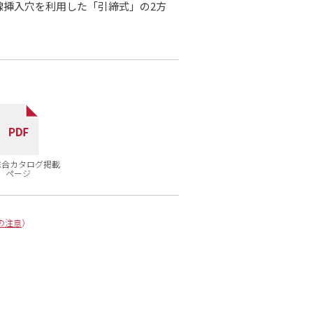
線挿入穴を利用した「引締式」の2方
7総合カタログ掲載
ページ
の注意
）