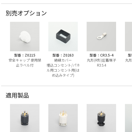
別売オプション
型番：Z0215
型番：Z0263
型番：CR3.5-4
型
安全キャップ 使用禁
絶縁カバー
丸形(R形)圧着端子
丸形
止ラベル付
埋込コンセント/パネ
R3.5.4
ル用コンセント用(は
め込みタイプ)
適用製品