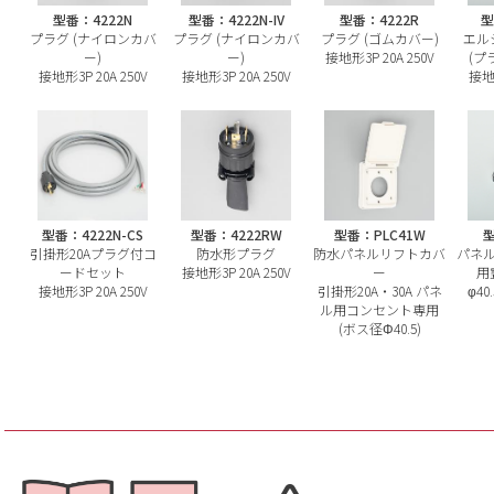
型番：4222N
型番：4222N-IV
型番：4222R
型
プラグ (ナイロンカバ
プラグ (ナイロンカバ
プラグ (ゴムカバー)
エル
ー)
ー)
接地形3P 20A 250V
(プ
接地形3P 20A 250V
接地形3P 20A 250V
接地形
型番：4222N-CS
型番：4222RW
型番：PLC41W
型
引掛形20Aプラグ付コ
防水形プラグ
防水パネルリフトカバ
パネ
ードセット
接地形3P 20A 250V
ー
用
接地形3P 20A 250V
引掛形20A・30A パネ
φ4
ル用コンセント専用
(ボス径Φ40.5)