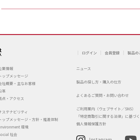
ログイン
会員登録
製品の
企業情報
ニュース
トップメッセージ
製品の探し方・購入の仕方
会社概要・主なお客様
沿革
よくあるご質問・お問い合わせ
拠点・アクセス
ご利用案内（ウェブサイト／SNS）
サステナビリティ
「特定商取引に関する法律」に基づく
トップメッセージ・方針・推進体制
個人情報保護方針
Environment 環境
Social 社会
Instagram