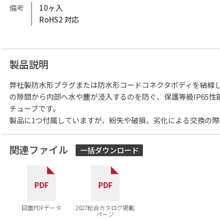
備考
10ヶ入
RoHS2 対応
製品説明
弊社製防水形プラグまたは防水形コードコネクタボディを結線
の隙間から内部へ水や塵が浸入するのを防ぐ、保護等級IP65
チューブです。
製品に1つ付属していますが、紛失や破損、劣化による交換の
関連ファイル
一括ダウンロード
図面PDFデータ
2027総合カタログ掲載
ページ