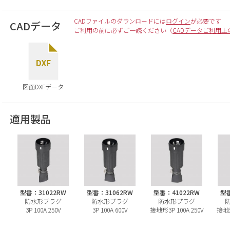
CADファイルのダウンロードには
ログイン
が必要です
CADデータ
ご利用の前に必ずご一読ください（
CADデータご利用上
図面DXFデータ
適用製品
型番：31022RW
型番：31062RW
型番：41022RW
型番
防水形プラグ
防水形プラグ
防水形プラグ
3P 100A 250V
3P 100A 600V
接地形3P 100A 250V
接地形