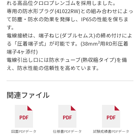
れる高品位クロロプレンゴムを採用しました。
専用の防水形プラグ(41022RW)との組み合わせによっ
て防塵・防水の効果を発揮し、IP65の性能を保ちま
す。
電線接続は、端子ねじ(ダブルセムス)の締め付けによ
る「圧着端子式」が可能です。(38mm²用RD形圧着
端子4ヶ添付)
電線引出し口には防水チューブ(熱収縮タイプ)を備
え、防水性能の信頼性を高めています。
関連ファイル
図面PDFデータ
仕様書PDFデータ
試験成績書PDFデータ