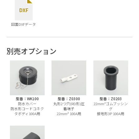
図面DXFデータ
別売オプション
型番：WK100
型番：Z0300
型番：Z0203
防水カバー
丸形2つ穴(RD形)圧
22mm²ゴムブッシン
防水形コードコネク
着端子
グ
タボディ100A用
22mm² 100A用
接地形3P 100A用