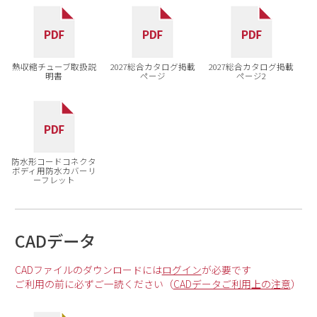
熱収縮チューブ取扱説
2027総合カタログ掲載
2027総合カタログ掲載
明書
ページ
ページ2
防水形コードコネクタ
ボディ用防水カバーリ
ーフレット
CADデータ
CADファイルのダウンロードには
ログイン
が必要です
ご利用の前に必ずご一読ください（
CADデータご利用上の注意
）