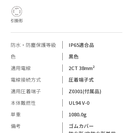
引掛形
防水・防塵保護等級
IP65適合品
色
黒色
適用電線
2CT 38mm²
電線接続方式
圧着端子式
適用圧着端子
Z0301(付属品)
本体難燃性
UL94 V-0
単重
1080.0g
備考
ゴムカバー