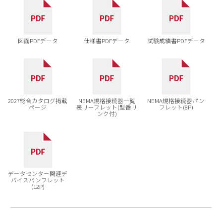
図面PDFデータ
仕様書PDFデータ
試験成績書PDFデータ
2027総合カタログ掲載
NEMA規格接続器一覧
NEMA規格接続器パン
ページ
表リーフレット(型番リ
フレット(8P)
ンク付)
データセンター関連デ
バイスパンフレット
(12P)