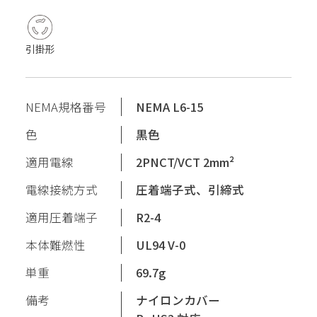
引掛形
NEMA規格番号
NEMA L6-15
色
黒色
適用電線
2PNCT/VCT 2mm²
電線接続方式
圧着端子式、引締式
適用圧着端子
R2-4
本体難燃性
UL94 V-0
単重
69.7g
備考
ナイロンカバー