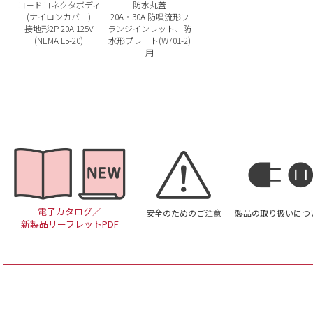
コードコネクタボディ
防水丸蓋
(ナイロンカバー)
20A・30A 防噴流形フ
接地形2P 20A 125V
ランジインレット、防
(NEMA L5-20)
水形プレート(W701-2)
用
電子カタログ／
安全のためのご注意
製品の取り扱いにつ
新製品リーフレットPDF