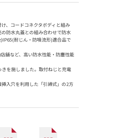
付け、コードコネクタボディと組み
売の防水丸蓋との組み合わせで防水
)IP65(耐じん・防噴流形)適合品で
動店舗など、高い防水性能・防塵性能
っきを施しました。取付ねじと充電
線挿入穴を利用した「引締式」の2方