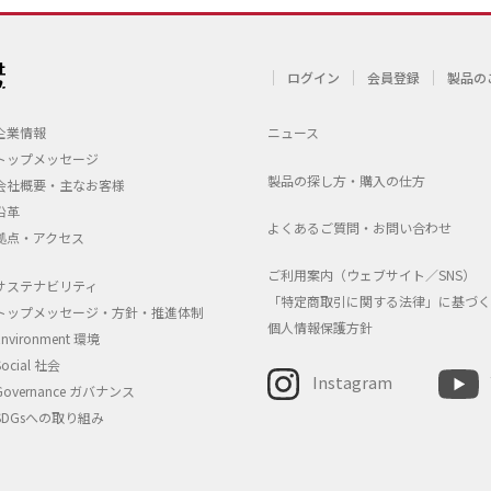
ログイン
会員登録
製品の
企業情報
ニュース
トップメッセージ
製品の探し方・購入の仕方
会社概要・主なお客様
沿革
よくあるご質問・お問い合わせ
拠点・アクセス
ご利用案内（ウェブサイト／SNS）
サステナビリティ
「特定商取引に関する法律」に基づく
トップメッセージ・方針・推進体制
個人情報保護方針
Environment 環境
Social 社会
Instagram
Governance ガバナンス
SDGsへの取り組み