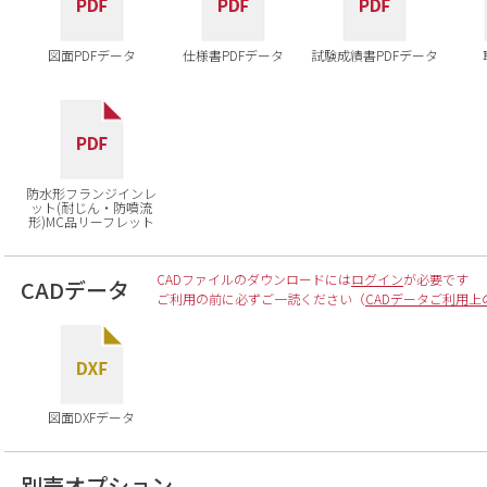
図面PDFデータ
仕様書PDFデータ
試験成績書PDFデータ
防水形フランジインレ
ット(耐じん・防噴流
形)MC品リーフレット
CADファイルのダウンロードには
ログイン
が必要です
CADデータ
ご利用の前に必ずご一読ください（
CADデータご利用上
図面DXFデータ
別売オプション