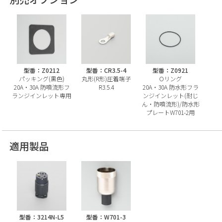
型番：Z0212
型番：CR3.5-4
型番：Z0921
パッキング(黒色)
丸形(R形)圧着端子
Oリング
20A・30A 防噴流形フ
R3.5.4
20A・30A 防水形フラ
ランジインレット専用
ンジインレット(耐じ
ん・防噴流形)/防水形
プレートW701-2用
適用製品
型番：3214N-L5
型番：W701-3