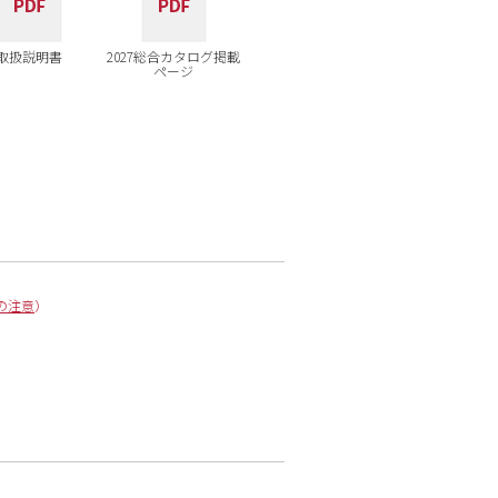
取扱説明書
2027総合カタログ掲載
ページ
の注意
）