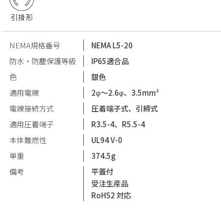
引掛形
NEMA規格番号
NEMA L5-20
防水・防塵保護等級
IP65適合品
色
銀色
適用電線
2φ〜2.6φ、3.5mm²
電線接続方式
圧着端子式、引締式
適用圧着端子
R3.5-4、R5.5-4
本体難燃性
UL94 V-0
単重
374.5g
備考
平蓋付
受注生産品
RoHS2 対応