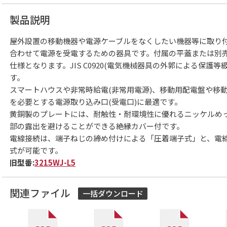
製品説明
屋外設置の移動機器や電源ケーブルをなくしたい機器等に取り
合わせて電源を受電するための器具です。付属の平蓋または別
仕様となります。JIS C0920(電気機械器具の外郭による保護等級
す。
スマートハウスや非常時給電(非常用電源)、移動用配電盤や移
を必要とする電源取り込み口(受電口)に最適です。
黄銅製のプレートには、耐触性・耐環境性に優れるニッケルめ
部の露出を避けることができる絶縁カバー付です。
電線接続は、端子ねじの締め付けによる「圧着端子式」と、電
式が可能です。
旧型番:
3215WJ-L5
関連ファイル
一括ダウンロード