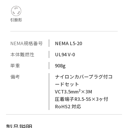
引掛形
NEMA規格番号
NEMA L5-20
本体難燃性
UL94 V-0
単重
908g
備考
ナイロンカバープラグ付コ
ードセット
VCT3.5mm²×3M
圧着端子R3.5-5S×3ヶ付
RoHS2 対応
製品説明